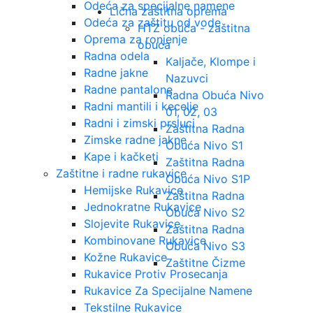
Odeća za specijalne namene
Lična zaštitna oprema
Odeća za zaštitu od vode
HTZ obuća - zaštitna
Oprema za ronjenje
obuća
Radna odela
Kaljače, Klompe i
Radne jakne
Nazuvci
Radne pantalone
Radna Obuća Nivo
Radni mantili i kecelje
01, 02, 03
Radni i zimski prsluci
Zaštitna Radna
Zimske radne jakne
Obuća Nivo S1
Kape i kačketi
Zaštitna Radna
Zaštitne i radne rukavice
Obuća Nivo S1P
Hemijske Rukavice
Zaštitna Radna
Jednokratne Rukavice
Obuća Nivo S2
Slojevite Rukavice
Zaštitna Radna
Kombinovane Rukavice
Obuća Nivo S3
Kožne Rukavice
Zaštitne Čizme
Rukavice Protiv Prosecanja
Rukavice Za Specijalne Namene
Tekstilne Rukavice