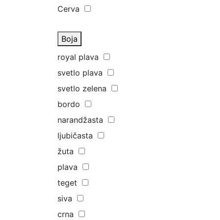
Cerva
Boja
royal plava
svetlo plava
svetlo zelena
bordo
narandžasta
ljubičasta
žuta
plava
teget
siva
crna