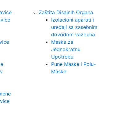
kavice
Zaštita Disajnih Organa
vice
Izolacioni aparati i
uređaji sa zasebnim
dovodom vazduha
vice
Maske za
Jednokratnu
Upotrebu
ce
Pune Maske i Polu-
iv
Maske
amene
vice