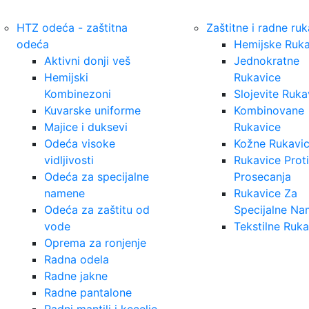
HTZ odeća - zaštitna
Zaštitne i radne ru
odeća
Hemijske Ruka
Aktivni donji veš
Jednokratne
Hemijski
Rukavice
Kombinezoni
Slojevite Ruka
Kuvarske uniforme
Kombinovane
Majice i duksevi
Rukavice
Odeća visoke
Kožne Rukavi
vidljivosti
Rukavice Prot
Odeća za specijalne
Prosecanja
namene
Rukavice Za
Odeća za zaštitu od
Specijalne N
vode
Tekstilne Ruka
Oprema za ronjenje
Radna odela
Radne jakne
Radne pantalone
Radni mantili i kecelje