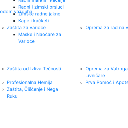
Radni i zimski prsluci
dovodom vazduha
Zimske radne jakne
Kape i kačketi
Zaštita za varioce
Oprema za rad na vi
Maske i Naočare za
Varioce
Zaštita od Izliva Tečnosti
Oprema za Vatroga
Livničare
Profesionalna Hemija
Prva Pomoć i Apot
Zaštita, Čišćenje i Nega
Ruku