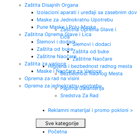
Zaštita Disajnih Organa
Izolacioni aparati i uređaji sa zasebnim 
Maske za Jednokratnu Upotrebu
Pune Maske i Polu-Maske
Zaštitna Oprema Glave i
Zaštitna Oprema Glave i Lica
Lica
Šlemovi i dodaci
Šlemovi i dodaci
Zaštita od buke
Zaštita od buke
Zaštitne Naočare
Zaštitne Naočare
Zaštita za varioce
Higijena i bezbednost radnog mesta
Maske i Naočare za Varioce
Bezbednost Radnog Mesta
Oprema za rad na visini
Oprema za jednokratnu upotrebu
Papirna Galanterija
Sredstva Za Rad
Reklamni materijal i promo pokloni >
Sve kategorije
Početna