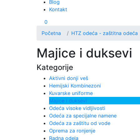
Blog
Kontakt
0
Početna
HTZ odeća - zaštitna odeća
Majice i duksevi
Kategorije
Aktivni donji veš
Hemijski Kombinezoni
Kuvarske uniforme
Majice i duksevi
Odeća visoke vidljivosti
Odeća za specijalne namene
Odeća za zaštitu od vode
Oprema za ronjenje
Radna odela