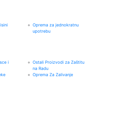
sini
Oprema za jednokratnu
upotrebu
sce i
Ostali Proizvodi za Zaštitu
na Radu
eke
Oprema Za Zalivanje