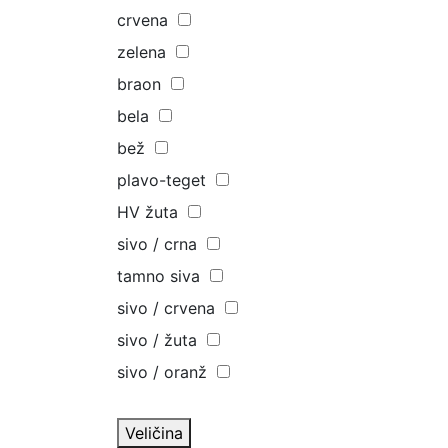
crvena
zelena
braon
bela
bež
plavo-teget
HV žuta
sivo / crna
tamno siva
sivo / crvena
sivo / žuta
sivo / oranž
Veličina