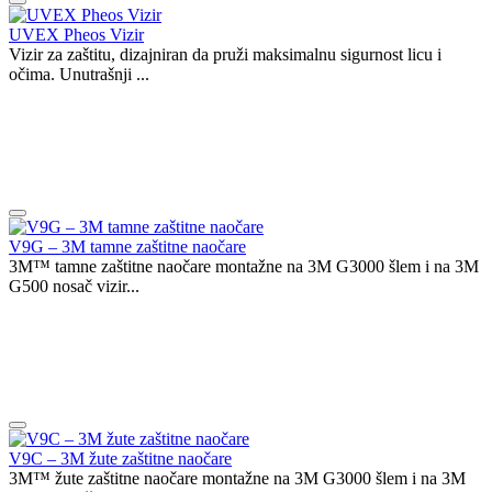
UVEX Pheos Vizir
Vizir za zaštitu, dizajniran da pruži maksimalnu sigurnost licu i
očima. Unutrašnji ...
V9G – 3M tamne zaštitne naočare
3M™ tamne zaštitne naočare montažne na 3M G3000 šlem i na 3M
G500 nosač vizir...
V9C – 3M žute zaštitne naočare
3M™ žute zaštitne naočare montažne na 3M G3000 šlem i na 3M