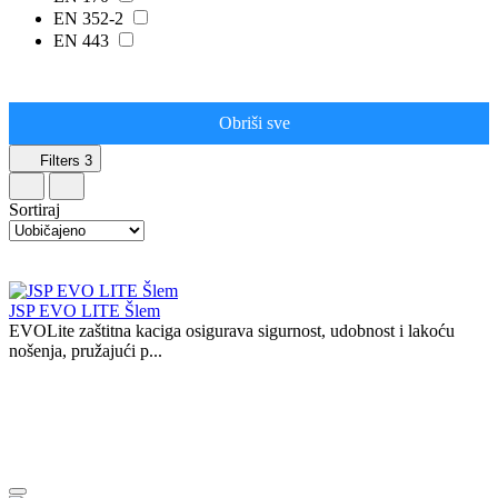
EN 352-2
EN 443
Obriši sve
Filters
3
Sortiraj
JSP EVO LITE Šlem
EVOLite zaštitna kaciga osigurava sigurnost, udobnost i lakoću
nošenja, pružajući p...