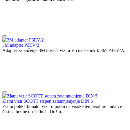
3M adapter P3EV/2
Adapter za kačenje 3M nosača vizira V5 na šlemArt. 3M-P3EV/2...
Zlatni vizir SCOTT stepen zatamnjenjenja DIN 5
Zlatni polikarbonatni vizir otporan na visoke temperature i udarce
čestica brzine do 120m/s. Dužin...