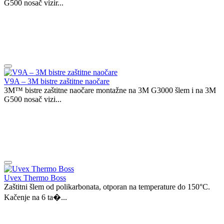
G500 nosač vizir...
V9A – 3M bistre zaštitne naočare
3M™ bistre zaštitne naočare montažne na 3M G3000 šlem i na 3M
G500 nosač vizi...
Uvex Thermo Boss
Zaštitni šlem od polikarbonata, otporan na temperature do 150°C.
Kačenje na 6 ta�...