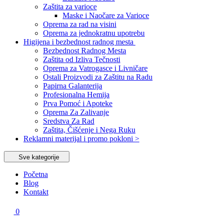
Zaštita za varioce
Maske i Naočare za Varioce
Oprema za rad na visini
Oprema za jednokratnu upotrebu
Higijena i bezbednost radnog mesta
Bezbednost Radnog Mesta
Zaštita od Izliva Tečnosti
Oprema za Vatrogasce i Livničare
Ostali Proizvodi za Zaštitu na Radu
Papirna Galanterija
Profesionalna Hemija
Prva Pomoć i Apoteke
Oprema Za Zalivanje
Sredstva Za Rad
Zaštita, Čišćenje i Nega Ruku
Reklamni materijal i promo pokloni >
Sve kategorije
Početna
Blog
Kontakt
0