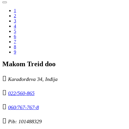
1
2
3
4
5
6
7
8
9
Makom Treid doo

Karađorđeva 34, Inđija

022/560-865

060/767-767-8

Pib: 101488329