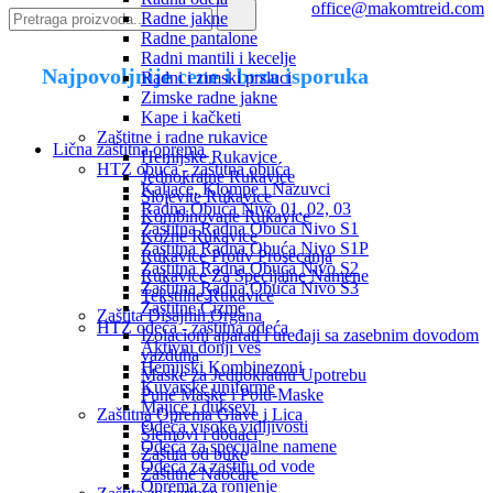
office@makomtreid.com
Radne jakne
Radne pantalone
Radni mantili i kecelje
Najpovoljnije cene i brza isporuka
Radni i zimski prsluci
Zimske radne jakne
Kape i kačketi
Zaštitne i radne rukavice
Lična zaštitna oprema
Hemijske Rukavice
HTZ obuća - zaštitna obuća
Jednokratne Rukavice
Kaljače, Klompe i Nazuvci
Slojevite Rukavice
Radna Obuća Nivo 01, 02, 03
Kombinovane Rukavice
Zaštitna Radna Obuća Nivo S1
Kožne Rukavice
Zaštitna Radna Obuća Nivo S1P
Rukavice Protiv Prosecanja
Zaštitna Radna Obuća Nivo S2
Rukavice Za Specijalne Namene
Zaštitna Radna Obuća Nivo S3
Tekstilne Rukavice
Zaštitne Čizme
Zaštita Disajnih Organa
HTZ odeća - zaštitna odeća
Izolacioni aparati i uređaji sa zasebnim dovodom
Aktivni donji veš
vazduha
Hemijski Kombinezoni
Maske za Jednokratnu Upotrebu
Kuvarske uniforme
Pune Maske i Polu-Maske
Majice i duksevi
Zaštitna Oprema Glave i Lica
Odeća visoke vidljivosti
Šlemovi i dodaci
Odeća za specijalne namene
Zaštita od buke
Odeća za zaštitu od vode
Zaštitne Naočare
Oprema za ronjenje