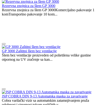
Rezervna znojnica za šlem GP 3000
Rezervna znojnica za šlem GP 3000Komercijalno pakovanje 1
komTransportno pakovanje 10 kom...
GP 3000 Zaštitni šlem bez ventilacije
Šlem bez ventilacije proizveden od polietilena velike gustine
otpornog na UV zračenje sa kan...
JSP COBRA DIN 9-13 Automatska maska za zavarivanje
Cobra varilački vizir sa automatskim zatamnjivanjem pruža
udobnost i sigurnost tokom različitih v...