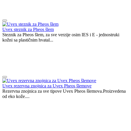
Uvex steznik za Pheos šlem
Steznik za Pheos šlem, za sve verzije osim IES i E - jednostruki
kožni sa plastičnim hvatal...
Uvex rezervna znojnica za Uvex Pheos šlemove
Rezervna znojnica za sve tipove Uvex Pheos šlemova.Proizvedena
od eko kože....