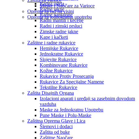
Zaštita za varioce
Radna odela
Maske i Naočare za Varioce
Radne jakne
Oprema za rad na visini
Radne pantalone
Oprema za jednokratnu upotrebu
Radni mantili i kecelje
Radni i zimski prsluci
Zimske radne jakne
Kape i kačketi
Zaštitne i radne rukavice
Hemijske Rukavice
Jednokratne Rukavice
Slojevite Rukavice
Kombinovane Rukavice
Kožne Rukavice
Rukavice Protiv Prosecanja
Rukavice Za Specijalne Namene
Tekstilne Rukavice
Zaštita Disajnih Organa
Izolacioni aparati i uređaji sa zasebnim dovodom
vazduha
Maske za Jednokratnu Upotrebu
Pune Maske i Polu-Maske
Zaštitna Oprema Glave i Lica
Šlemovi i dodaci
Zaštita od buke
Zaštitne Naočare