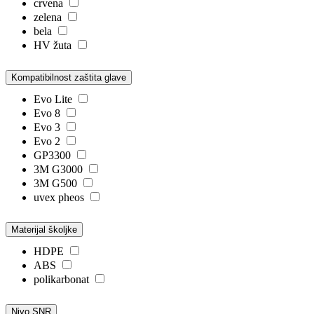
crvena
zelena
bela
HV žuta
Kompatibilnost zaštita glave
Evo Lite
Evo 8
Evo 3
Evo 2
GP3300
3M G3000
3M G500
uvex pheos
Materijal školjke
HDPE
ABS
polikarbonat
Nivo SNR