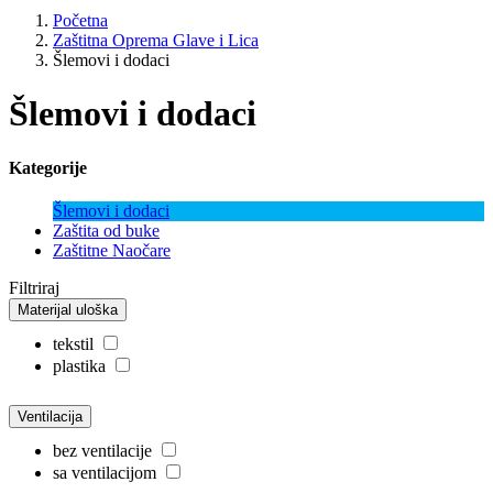
Početna
Zaštitna Oprema Glave i Lica
Šlemovi i dodaci
Šlemovi i dodaci
Kategorije
Šlemovi i dodaci
Zaštita od buke
Zaštitne Naočare
Filtriraj
Materijal uloška
tekstil
plastika
Ventilacija
bez ventilacije
sa ventilacijom