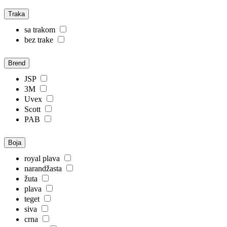
Traka
sa trakom
bez trake
Brend
JSP
3M
Uvex
Scott
PAB
Boja
royal plava
narandžasta
žuta
plava
teget
siva
crna