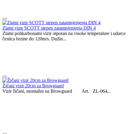
Zlatni vizir SCOTT stepen zatamnjenjenja DIN 4
Zlatni polikarbonatni vizir otporan na visoke temperature i udarce
čestica brzine do 120m/s. Dužin...
Žičani vizir 20cm za Browguard
Vizir žičani, montažni na Browguard Art. ZL-064...