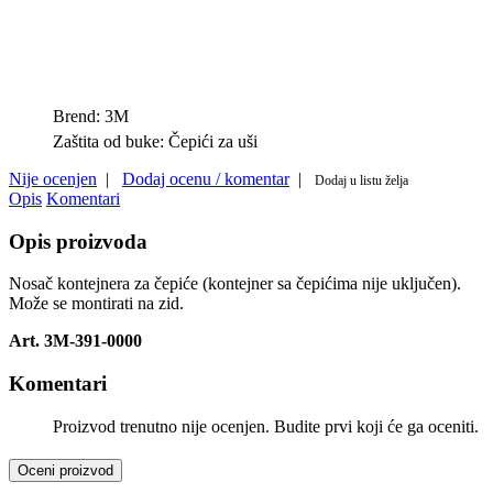
Brend:
3M
Zaštita od buke:
Čepići za uši
Nije ocenjen
|
Dodaj ocenu / komentar
|
Dodaj u listu želja
Opis
Komentari
Opis proizvoda
Nosač kontejnera za čepiće (kontejner sa čepićima nije uključen).
Može se montirati na zid.
Art. 3M-391-0000
Komentari
Proizvod trenutno nije ocenjen. Budite prvi koji će ga oceniti.
Oceni proizvod