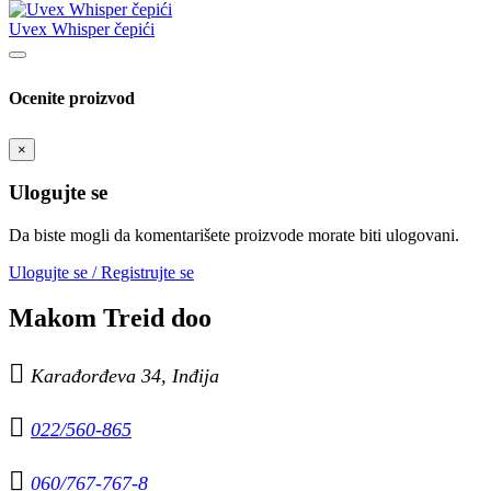
Uvex Whisper čepići
Ocenite proizvod
×
Ulogujte se
Da biste mogli da komentarišete proizvode morate biti ulogovani.
Ulogujte se / Registrujte se
Makom Treid doo

Karađorđeva 34, Inđija

022/560-865

060/767-767-8