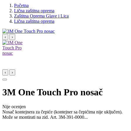
Početna
Lična zaštitna oprema
Zaštitna Oprema Glave i Lica
Lična zaštitna oprema
‹
›
‹
›
3M One Touch Pro nosač
Nije ocenjen
Nosač kontejnera za čepiće (kontejner sa čepićima nije uključen).
Može se montirati na zid. Art. 3M-391-0000...