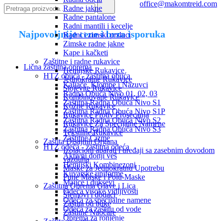
office@makomtreid.com
Radne jakne
Radne pantalone
Radni mantili i kecelje
Najpovoljnije cene i brza isporuka
Radni i zimski prsluci
Zimske radne jakne
Kape i kačketi
Zaštitne i radne rukavice
Lična zaštitna oprema
Hemijske Rukavice
HTZ obuća - zaštitna obuća
Jednokratne Rukavice
Kaljače, Klompe i Nazuvci
Slojevite Rukavice
Radna Obuća Nivo 01, 02, 03
Kombinovane Rukavice
Zaštitna Radna Obuća Nivo S1
Kožne Rukavice
Zaštitna Radna Obuća Nivo S1P
Rukavice Protiv Prosecanja
Zaštitna Radna Obuća Nivo S2
Rukavice Za Specijalne Namene
Zaštitna Radna Obuća Nivo S3
Tekstilne Rukavice
Zaštitne Čizme
Zaštita Disajnih Organa
HTZ odeća - zaštitna odeća
Izolacioni aparati i uređaji sa zasebnim dovodom
Aktivni donji veš
vazduha
Hemijski Kombinezoni
Maske za Jednokratnu Upotrebu
Kuvarske uniforme
Pune Maske i Polu-Maske
Majice i duksevi
Zaštitna Oprema Glave i Lica
Odeća visoke vidljivosti
Šlemovi i dodaci
Odeća za specijalne namene
Zaštita od buke
Odeća za zaštitu od vode
Zaštitne Naočare
Oprema za ronjenje