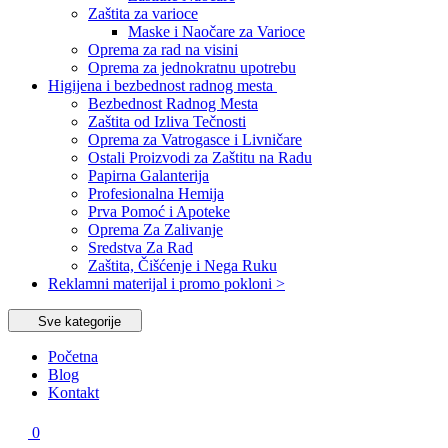
Zaštita za varioce
Maske i Naočare za Varioce
Oprema za rad na visini
Oprema za jednokratnu upotrebu
Higijena i bezbednost radnog mesta
Bezbednost Radnog Mesta
Zaštita od Izliva Tečnosti
Oprema za Vatrogasce i Livničare
Ostali Proizvodi za Zaštitu na Radu
Papirna Galanterija
Profesionalna Hemija
Prva Pomoć i Apoteke
Oprema Za Zalivanje
Sredstva Za Rad
Zaštita, Čišćenje i Nega Ruku
Reklamni materijal i promo pokloni >
Sve kategorije
Početna
Blog
Kontakt
0