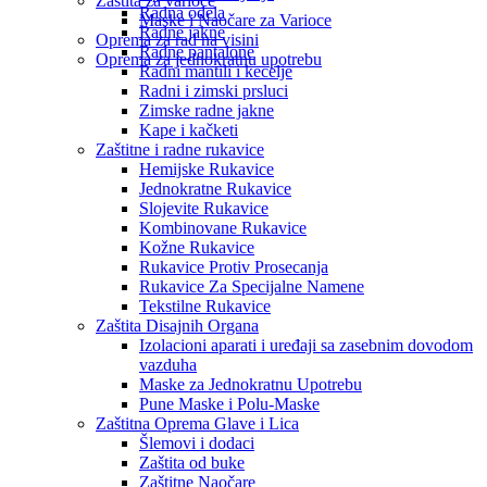
Zaštita za varioce
Radna odela
Maske i Naočare za Varioce
Radne jakne
Oprema za rad na visini
Radne pantalone
Oprema za jednokratnu upotrebu
Radni mantili i kecelje
Radni i zimski prsluci
Zimske radne jakne
Kape i kačketi
Zaštitne i radne rukavice
Hemijske Rukavice
Jednokratne Rukavice
Slojevite Rukavice
Kombinovane Rukavice
Kožne Rukavice
Rukavice Protiv Prosecanja
Rukavice Za Specijalne Namene
Tekstilne Rukavice
Zaštita Disajnih Organa
Izolacioni aparati i uređaji sa zasebnim dovodom
vazduha
Maske za Jednokratnu Upotrebu
Pune Maske i Polu-Maske
Zaštitna Oprema Glave i Lica
Šlemovi i dodaci
Zaštita od buke
Zaštitne Naočare