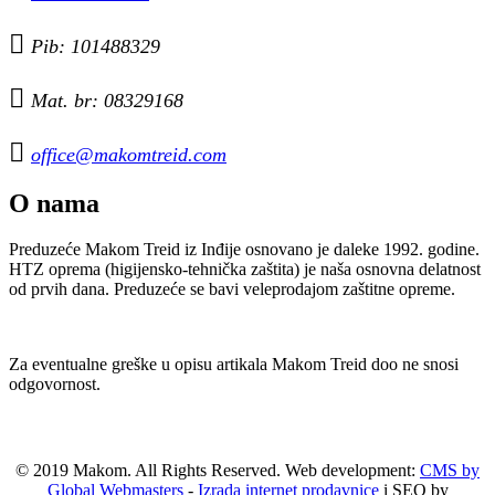

Pib: 101488329

Mat. br: 08329168

office@makomtreid.com
O nama
Preduzeće Makom Treid iz Inđije osnovano je daleke 1992. godine.
HTZ oprema (higijensko-tehnička zaštita) je naša osnovna delatnost
od prvih dana. Preduzeće se bavi veleprodajom zaštitne opreme.
Za eventualne greške u opisu artikala Makom Treid doo ne snosi
odgovornost.
© 2019 Makom. All Rights Reserved. Web development:
CMS by
Global Webmasters
-
Izrada internet prodavnice
i SEO by