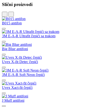
Slični proizvodi
B015 antifon
3M E-A-R Ultrafit čepići sa trakom
Big Blue antifoni
Uvex X-fit Detec čepići
3M E-A-R Soft Neon čepići
Uvex Xact-fit čepići
J Muff antifoni