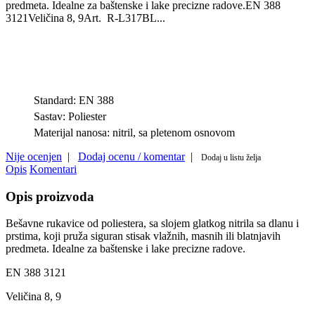
predmeta. Idealne za baštenske i lake precizne radove.EN 388
3121Veličina 8, 9Art. R-L317BL...
Standard:
EN 388
Sastav:
Poliester
Materijal nanosa:
nitril, sa pletenom osnovom
Nije ocenjen
|
Dodaj ocenu / komentar
|
Dodaj u listu želja
Opis
Komentari
Opis proizvoda
Bešavne rukavice od poliestera, sa slojem glatkog nitrila sa dlanu i
prstima, koji pruža siguran stisak vlažnih, masnih ili blatnjavih
predmeta. Idealne za baštenske i lake precizne radove.
EN 388 3121
Veličina 8, 9