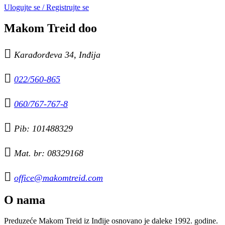
Ulogujte se / Registrujte se
Makom Treid doo

Karađorđeva 34, Inđija

022/560-865

060/767-767-8

Pib: 101488329

Mat. br: 08329168

office@makomtreid.com
O nama
Preduzeće Makom Treid iz Inđije osnovano je daleke 1992. godine.