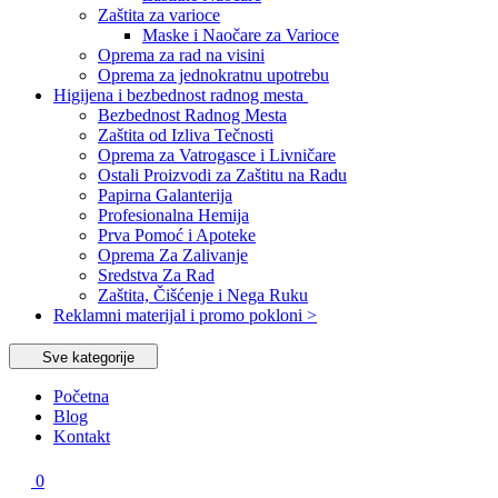
Zaštita za varioce
Maske i Naočare za Varioce
Oprema za rad na visini
Oprema za jednokratnu upotrebu
Higijena i bezbednost radnog mesta
Bezbednost Radnog Mesta
Zaštita od Izliva Tečnosti
Oprema za Vatrogasce i Livničare
Ostali Proizvodi za Zaštitu na Radu
Papirna Galanterija
Profesionalna Hemija
Prva Pomoć i Apoteke
Oprema Za Zalivanje
Sredstva Za Rad
Zaštita, Čišćenje i Nega Ruku
Reklamni materijal i promo pokloni >
Sve kategorije
Početna
Blog
Kontakt
0