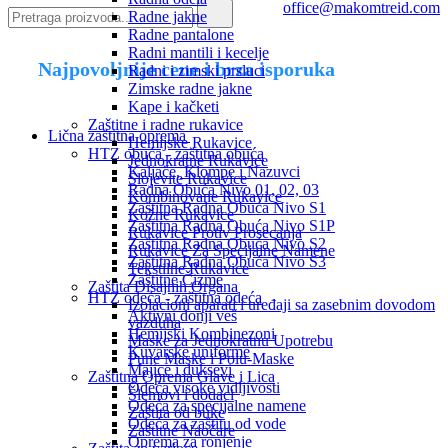
office@makomtreid.com
Radne jakne
Radne pantalone
Radni mantili i kecelje
Najpovoljnije cene i brza isporuka
Radni i zimski prsluci
Zimske radne jakne
Kape i kačketi
Zaštitne i radne rukavice
Lična zaštitna oprema
Hemijske Rukavice
HTZ obuća - zaštitna obuća
Jednokratne Rukavice
Kaljače, Klompe i Nazuvci
Slojevite Rukavice
Radna Obuća Nivo 01, 02, 03
Kombinovane Rukavice
Zaštitna Radna Obuća Nivo S1
Kožne Rukavice
Zaštitna Radna Obuća Nivo S1P
Rukavice Protiv Prosecanja
Zaštitna Radna Obuća Nivo S2
Rukavice Za Specijalne Namene
Zaštitna Radna Obuća Nivo S3
Tekstilne Rukavice
Zaštitne Čizme
Zaštita Disajnih Organa
HTZ odeća - zaštitna odeća
Izolacioni aparati i uređaji sa zasebnim dovodom
Aktivni donji veš
vazduha
Hemijski Kombinezoni
Maske za Jednokratnu Upotrebu
Kuvarske uniforme
Pune Maske i Polu-Maske
Majice i duksevi
Zaštitna Oprema Glave i Lica
Odeća visoke vidljivosti
Šlemovi i dodaci
Odeća za specijalne namene
Zaštita od buke
Odeća za zaštitu od vode
Zaštitne Naočare
Oprema za ronjenje