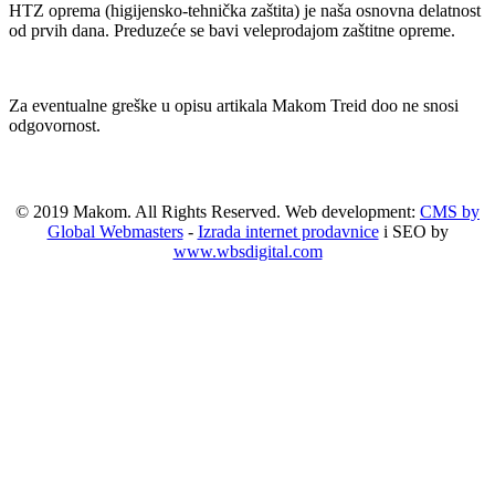
HTZ oprema (higijensko-tehnička zaštita) je naša osnovna delatnost
od prvih dana. Preduzeće se bavi veleprodajom zaštitne opreme.
Za eventualne greške u opisu artikala Makom Treid doo ne snosi
odgovornost.
© 2019 Makom. All Rights Reserved. Web development:
CMS by
Global Webmasters
-
Izrada internet prodavnice
i SEO by
www.wbsdigital.com