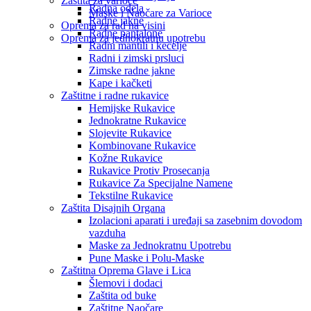
Zaštita za varioce
Radna odela
Maske i Naočare za Varioce
Radne jakne
Oprema za rad na visini
Radne pantalone
Oprema za jednokratnu upotrebu
Radni mantili i kecelje
Radni i zimski prsluci
Zimske radne jakne
Kape i kačketi
Zaštitne i radne rukavice
Hemijske Rukavice
Jednokratne Rukavice
Slojevite Rukavice
Kombinovane Rukavice
Kožne Rukavice
Rukavice Protiv Prosecanja
Rukavice Za Specijalne Namene
Tekstilne Rukavice
Zaštita Disajnih Organa
Izolacioni aparati i uređaji sa zasebnim dovodom
vazduha
Maske za Jednokratnu Upotrebu
Pune Maske i Polu-Maske
Zaštitna Oprema Glave i Lica
Šlemovi i dodaci
Zaštita od buke
Zaštitne Naočare