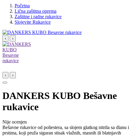
Početna
Lična zaštitna oprema
Zaštitne i radne rukavice
Slojevite Rukavice
‹
›
‹
›
DANKERS KUBO Bešavne
rukavice
Nije ocenjen
Bešavne rukavice od poliestera, sa slojem glatkog nitrila sa dlanu i
prstima, koji pruža siguran stisak vlažnih, masnih ili blatnjavih