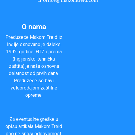
office@makomtreid.com
O nama
Preduzeće Makom Treid iz
Inđije osnovano je daleke
1992. godine. HTZ oprema
(higijensko-tehnička
zaštita) je naša osnovna
delatnost od prvih dana.
Preduzeće se bavi
veleprodajom zaštitne
opreme.
Za eventualne greške u
opisu artikala Makom Treid
doo ne snosi odgovornost.