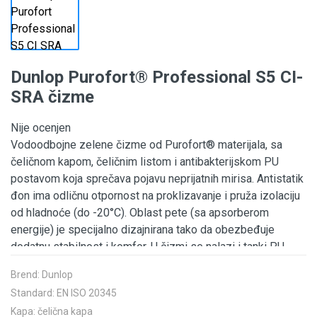
Dunlop Purofort® Professional S5 CI-
SRA čizme
Nije ocenjen
Vodoodbojne zelene čizme od Purofort® materijala, sa
čeličnom kapom, čeličnim listom i antibakterijskom PU
postavom koja sprečava pojavu neprijatnih mirisa. Antistatik
đon ima odličnu otpornost na proklizavanje i pruža izolaciju
od hladnoće (do -20°C). Oblast pete (sa apsorberom
energije) je specijalno dizajnirana tako da obezbeđuje
dodatnu stabilnost i komfor. U čizmi se nalazi i tanki PU
uložak koji pruža dodatnu udobnost. Purofort® materijal, od
Brend:
Dunlop
kog je napravljena č...
Standard:
EN ISO 20345
Kapa:
čelična kapa