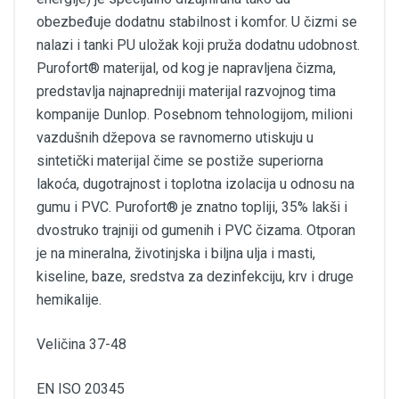
obezbeđuje dodatnu stabilnost i komfor. U čizmi se
nalazi i tanki PU uložak koji pruža dodatnu udobnost.
Purofort® materijal, od kog je napravljena čizma,
predstavlja najnapredniji materijal razvojnog tima
kompanije Dunlop. Posebnom tehnologijom, milioni
vazdušnih džepova se ravnomerno utiskuju u
sintetički materijal čime se postiže superiorna
lakoća, dugotrajnost i toplotna izolacija u odnosu na
gumu i PVC. Purofort® je znatno topliji, 35% lakši i
dvostruko trajniji od gumenih i PVC čizama. Otporan
je na mineralna, životinjska i biljna ulja i masti,
kiseline, baze, sredstva za dezinfekciju, krv i druge
hemikalije.
Veličina 37-48
EN ISO 20345