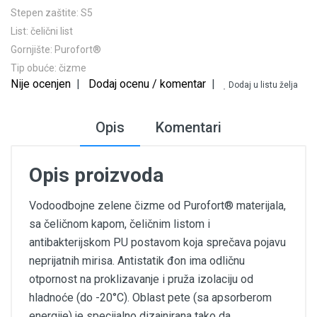
Stepen zaštite:
S5
List:
čelični list
Gornjište:
Purofort®
Tip obuće:
čizme
Nije ocenjen
|
Dodaj ocenu / komentar
|
Dodaj u listu želja
Opis
Komentari
Opis proizvoda
Vodoodbojne zelene čizme od Purofort® materijala,
sa čeličnom kapom, čeličnim listom i
antibakterijskom PU postavom koja sprečava pojavu
neprijatnih mirisa. Antistatik đon ima odličnu
otpornost na proklizavanje i pruža izolaciju od
hladnoće (do -20°C). Oblast pete (sa apsorberom
energije) je specijalno dizajnirana tako da