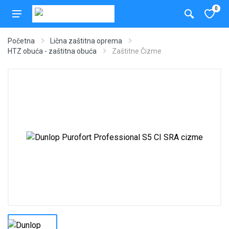
0
Početna
Lična zaštitna oprema
HTZ obuća - zaštitna obuća
Zaštitne Čizme