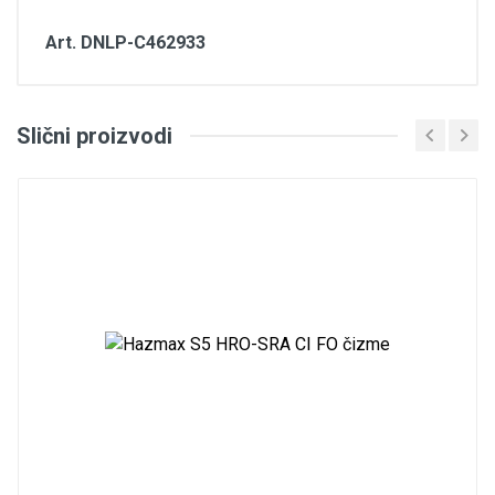
Art. DNLP-C462933
Komentari
Slični proizvodi
Proizvod trenutno nije ocenjen. Budite prvi koji će ga
oceniti.