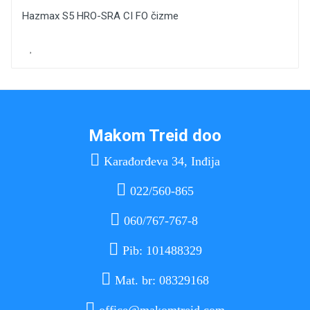
Hazmax S5 HRO-SRA CI FO čizme
Makom Treid doo

Karađorđeva 34, Inđija

022/560-865

060/767-767-8

Pib: 101488329

Mat. br: 08329168
