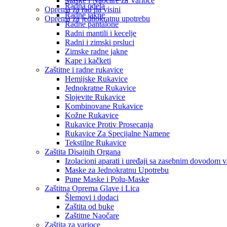
Maske i Naočare za Varioce
Radna odela
Oprema za rad na visini
Radne jakne
Oprema za jednokratnu upotrebu
Radne pantalone
Radni mantili i kecelje
Radni i zimski prsluci
Zimske radne jakne
Kape i kačketi
Zaštitne i radne rukavice
Hemijske Rukavice
Jednokratne Rukavice
Slojevite Rukavice
Kombinovane Rukavice
Kožne Rukavice
Rukavice Protiv Prosecanja
Rukavice Za Specijalne Namene
Tekstilne Rukavice
Zaštita Disajnih Organa
Izolacioni aparati i uređaji sa zasebnim dovodom 
Maske za Jednokratnu Upotrebu
Pune Maske i Polu-Maske
Zaštitna Oprema Glave i Lica
Šlemovi i dodaci
Zaštita od buke
Zaštitne Naočare
Zaštita za varioce