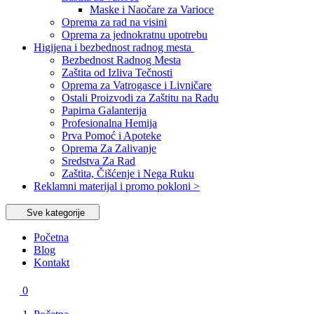
Maske i Naočare za Varioce
Oprema za rad na visini
Oprema za jednokratnu upotrebu
Higijena i bezbednost radnog mesta
Bezbednost Radnog Mesta
Zaštita od Izliva Tečnosti
Oprema za Vatrogasce i Livničare
Ostali Proizvodi za Zaštitu na Radu
Papirna Galanterija
Profesionalna Hemija
Prva Pomoć i Apoteke
Oprema Za Zalivanje
Sredstva Za Rad
Zaštita, Čišćenje i Nega Ruku
Reklamni materijal i promo pokloni >
Sve kategorije
Početna
Blog
Kontakt
0