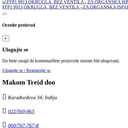
FFP1 9913 OKRUGLA, BEZ VENTILA - ZA ORGANSKA ISP
Ocenite proizvod
×
Ulogujte se
Da biste mogli da komentarišete proizvode morate biti ulogovani.
Ulogujte se / Registrujte se
Makom Treid doo

Karađorđeva 34, Inđija

022/560-865

060/767-767-8