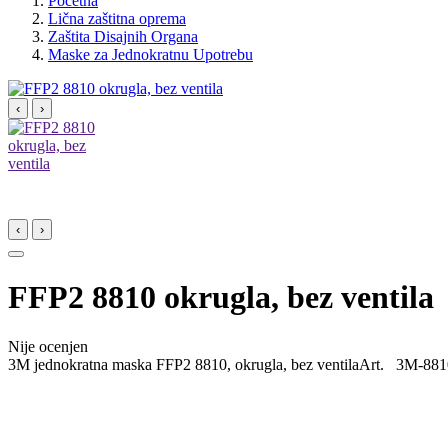
Početna
Lična zaštitna oprema
Zaštita Disajnih Organa
Maske za Jednokratnu Upotrebu
‹
›
‹
›
FFP2 8810 okrugla, bez ventila
Nije ocenjen
3M jednokratna maska FFP2 8810, okrugla, bez ventilaArt. 3M-8810