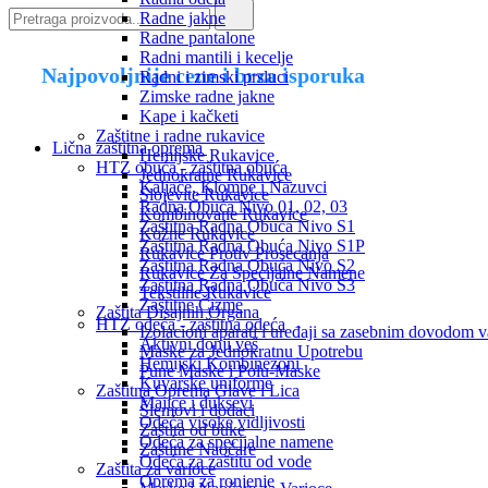
Radne jakne
Radne pantalone
Radni mantili i kecelje
Najpovoljnije cene i brza isporuka
Radni i zimski prsluci
Zimske radne jakne
Kape i kačketi
Zaštitne i radne rukavice
Lična zaštitna oprema
Hemijske Rukavice
HTZ obuća - zaštitna obuća
Jednokratne Rukavice
Kaljače, Klompe i Nazuvci
Slojevite Rukavice
Radna Obuća Nivo 01, 02, 03
Kombinovane Rukavice
Zaštitna Radna Obuća Nivo S1
Kožne Rukavice
Zaštitna Radna Obuća Nivo S1P
Rukavice Protiv Prosecanja
Zaštitna Radna Obuća Nivo S2
Rukavice Za Specijalne Namene
Zaštitna Radna Obuća Nivo S3
Tekstilne Rukavice
Zaštitne Čizme
Zaštita Disajnih Organa
HTZ odeća - zaštitna odeća
Izolacioni aparati i uređaji sa zasebnim dovodom 
Aktivni donji veš
Maske za Jednokratnu Upotrebu
Hemijski Kombinezoni
Pune Maske i Polu-Maske
Kuvarske uniforme
Zaštitna Oprema Glave i Lica
Majice i duksevi
Šlemovi i dodaci
Odeća visoke vidljivosti
Zaštita od buke
Odeća za specijalne namene
Zaštitne Naočare
Odeća za zaštitu od vode
Zaštita za varioce
Oprema za ronjenje