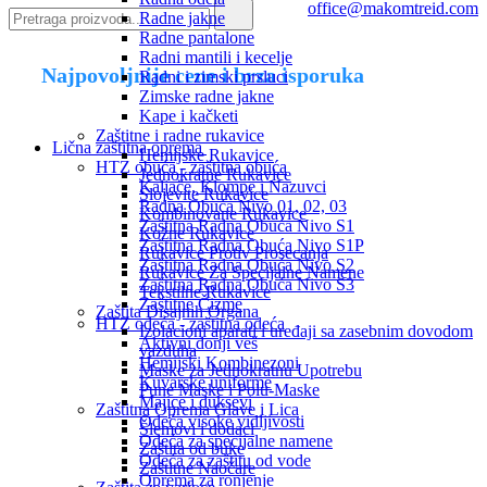
office@makomtreid.com
Radne jakne
Radne pantalone
Radni mantili i kecelje
Najpovoljnije cene i brza isporuka
Radni i zimski prsluci
Zimske radne jakne
Kape i kačketi
Zaštitne i radne rukavice
Lična zaštitna oprema
Hemijske Rukavice
HTZ obuća - zaštitna obuća
Jednokratne Rukavice
Kaljače, Klompe i Nazuvci
Slojevite Rukavice
Radna Obuća Nivo 01, 02, 03
Kombinovane Rukavice
Zaštitna Radna Obuća Nivo S1
Kožne Rukavice
Zaštitna Radna Obuća Nivo S1P
Rukavice Protiv Prosecanja
Zaštitna Radna Obuća Nivo S2
Rukavice Za Specijalne Namene
Zaštitna Radna Obuća Nivo S3
Tekstilne Rukavice
Zaštitne Čizme
Zaštita Disajnih Organa
HTZ odeća - zaštitna odeća
Izolacioni aparati i uređaji sa zasebnim dovodom
Aktivni donji veš
vazduha
Hemijski Kombinezoni
Maske za Jednokratnu Upotrebu
Kuvarske uniforme
Pune Maske i Polu-Maske
Majice i duksevi
Zaštitna Oprema Glave i Lica
Odeća visoke vidljivosti
Šlemovi i dodaci
Odeća za specijalne namene
Zaštita od buke
Odeća za zaštitu od vode
Zaštitne Naočare
Oprema za ronjenje