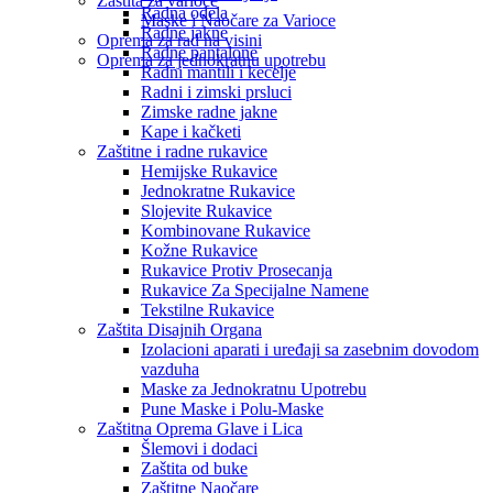
Zaštita za varioce
Radna odela
Maske i Naočare za Varioce
Radne jakne
Oprema za rad na visini
Radne pantalone
Oprema za jednokratnu upotrebu
Radni mantili i kecelje
Radni i zimski prsluci
Zimske radne jakne
Kape i kačketi
Zaštitne i radne rukavice
Hemijske Rukavice
Jednokratne Rukavice
Slojevite Rukavice
Kombinovane Rukavice
Kožne Rukavice
Rukavice Protiv Prosecanja
Rukavice Za Specijalne Namene
Tekstilne Rukavice
Zaštita Disajnih Organa
Izolacioni aparati i uređaji sa zasebnim dovodom
vazduha
Maske za Jednokratnu Upotrebu
Pune Maske i Polu-Maske
Zaštitna Oprema Glave i Lica
Šlemovi i dodaci
Zaštita od buke
Zaštitne Naočare