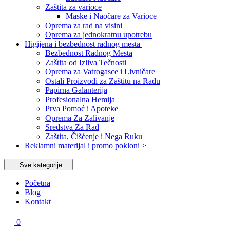
Zaštita za varioce
Maske i Naočare za Varioce
Oprema za rad na visini
Oprema za jednokratnu upotrebu
Higijena i bezbednost radnog mesta
Bezbednost Radnog Mesta
Zaštita od Izliva Tečnosti
Oprema za Vatrogasce i Livničare
Ostali Proizvodi za Zaštitu na Radu
Papirna Galanterija
Profesionalna Hemija
Prva Pomoć i Apoteke
Oprema Za Zalivanje
Sredstva Za Rad
Zaštita, Čišćenje i Nega Ruku
Reklamni materijal i promo pokloni >
Sve kategorije
Početna
Blog
Kontakt
0