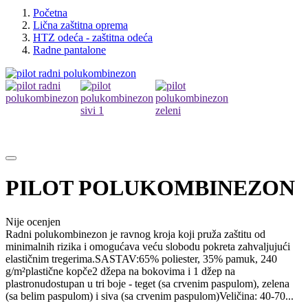
Početna
Lična zaštitna oprema
HTZ odeća - zaštitna odeća
Radne pantalone
PILOT POLUKOMBINEZON
Nije ocenjen
Radni polukombinezon je ravnog kroja koji pruža zaštitu od
minimalnih rizika i omogućava veću slobodu pokreta zahvaljujući
elastičnim tregerima.SASTAV:65% poliester, 35% pamuk, 240
g/m²plastične kopče2 džepa na bokovima i 1 džep na
plastronudostupan u tri boje - teget (sa crvenim paspulom), zelena
(sa belim paspulom) i siva (sa crvenim paspulom)Veličina: 40-70...