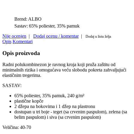
Brend:
ALBO
Sastav:
65% poliester, 35% pamuk
Nije ocenjen
|
Dodaj ocenu / komentar
|
Dodaj u listu želja
Opis
Komentari
Opis proizvoda
Radni polukombinezon je ravnog kroja koji pruža zaštitu od
minimalnih rizika i omogućava veću slobodu pokreta zahvaljujući
elastičnim tregerima.
SASTAV:
65% poliester, 35% pamuk, 240 g/m²
plastične kopče
2 džepa na bokovima i 1 džep na plastronu
dostupan u tri boje - teget (sa crvenim paspulom), zelena (sa
belim paspulom) i siva (sa crvenim paspulom)
Veličina: 40-70