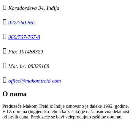

Karađorđeva 34, Inđija

022/560-865

060/767-767-8

Pib: 101488329

Mat. br: 08329168

office@makomtreid.com
O nama
Preduzeće Makom Treid iz Inđije osnovano je daleke 1992. godine.
HTZ oprema (higijensko-tehnička zaštita) je naša osnovna delatnost
od prvih dana. Preduzeće se bavi veleprodajom zaštitne opreme.