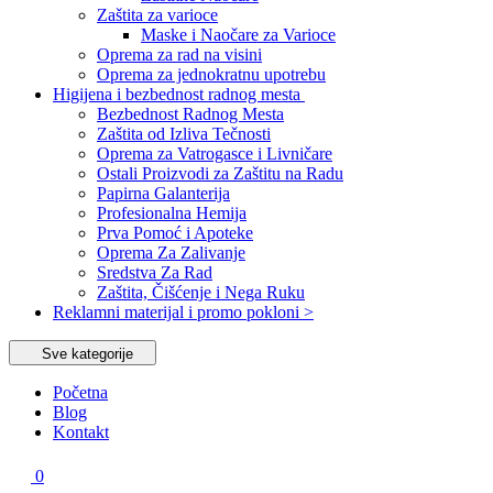
Zaštita za varioce
Maske i Naočare za Varioce
Oprema za rad na visini
Oprema za jednokratnu upotrebu
Higijena i bezbednost radnog mesta
Bezbednost Radnog Mesta
Zaštita od Izliva Tečnosti
Oprema za Vatrogasce i Livničare
Ostali Proizvodi za Zaštitu na Radu
Papirna Galanterija
Profesionalna Hemija
Prva Pomoć i Apoteke
Oprema Za Zalivanje
Sredstva Za Rad
Zaštita, Čišćenje i Nega Ruku
Reklamni materijal i promo pokloni >
Sve kategorije
Početna
Blog
Kontakt
0