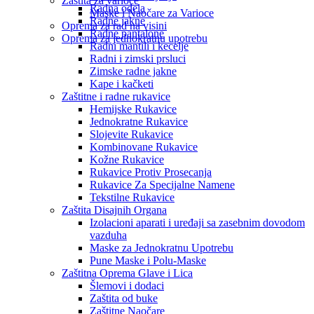
Zaštita za varioce
Radna odela
Maske i Naočare za Varioce
Radne jakne
Oprema za rad na visini
Radne pantalone
Oprema za jednokratnu upotrebu
Radni mantili i kecelje
Radni i zimski prsluci
Zimske radne jakne
Kape i kačketi
Zaštitne i radne rukavice
Hemijske Rukavice
Jednokratne Rukavice
Slojevite Rukavice
Kombinovane Rukavice
Kožne Rukavice
Rukavice Protiv Prosecanja
Rukavice Za Specijalne Namene
Tekstilne Rukavice
Zaštita Disajnih Organa
Izolacioni aparati i uređaji sa zasebnim dovodom
vazduha
Maske za Jednokratnu Upotrebu
Pune Maske i Polu-Maske
Zaštitna Oprema Glave i Lica
Šlemovi i dodaci
Zaštita od buke
Zaštitne Naočare