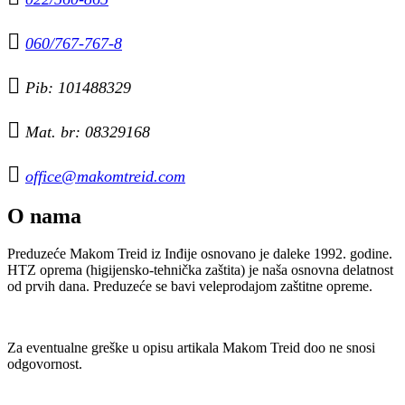

060/767-767-8

Pib: 101488329

Mat. br: 08329168

office@makomtreid.com
O nama
Preduzeće Makom Treid iz Inđije osnovano je daleke 1992. godine.
HTZ oprema (higijensko-tehnička zaštita) je naša osnovna delatnost
od prvih dana. Preduzeće se bavi veleprodajom zaštitne opreme.
Za eventualne greške u opisu artikala Makom Treid doo ne snosi
odgovornost.