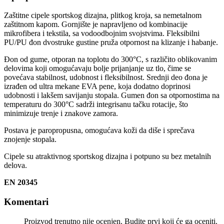
Zaštitne cipele sportskog dizajna, plitkog kroja, sa nemetalnom
zaštitnom kapom. Gornjište je napravljeno od kombinacije
mikrofibera i tekstila, sa vodoodbojnim svojstvima. Fleksibilni
PU/PU đon dvostruke gustine pruža otpornost na klizanje i habanje.
Đon od gume, otporan na toplotu do 300°C, s različito oblikovanim
delovima koji omogućavaju bolje prijanjanje uz tlo, čime se
povećava stabilnost, udobnost i fleksibilnost. Srednji deo đona je
izrađen od ultra mekane EVA pene, koja dodatno doprinosi
udobnosti i lakšem savijanju stopala. Gumen đon sa otpornostima na
temperaturu do 300°C sadrži integrisanu tačku rotacije, što
minimizuje trenje i znakove zamora.
Postava je paropropusna, omogućava koži da diše i sprečava
znojenje stopala.
Cipele su atraktivnog sportskog dizajna i potpuno su bez metalnih
delova.
EN 20345
Komentari
Proizvod trenutno nije ocenjen. Budite prvi koji će ga oceniti.