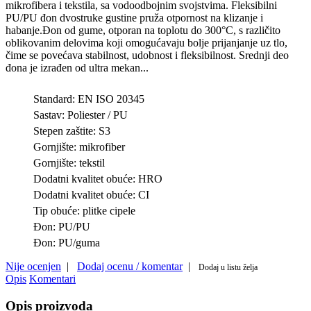
mikrofibera i tekstila, sa vodoodbojnim svojstvima. Fleksibilni
PU/PU đon dvostruke gustine pruža otpornost na klizanje i
habanje.Đon od gume, otporan na toplotu do 300°C, s različito
oblikovanim delovima koji omogućavaju bolje prijanjanje uz tlo,
čime se povećava stabilnost, udobnost i fleksibilnost. Srednji deo
đona je izrađen od ultra mekan...
Standard:
EN ISO 20345
Sastav:
Poliester / PU
Stepen zaštite:
S3
Gornjište:
mikrofiber
Gornjište:
tekstil
Dodatni kvalitet obuće:
HRO
Dodatni kvalitet obuće:
CI
Tip obuće:
plitke cipele
Đon:
PU/PU
Đon:
PU/guma
Nije ocenjen
|
Dodaj ocenu / komentar
|
Dodaj u listu želja
Opis
Komentari
Opis proizvoda