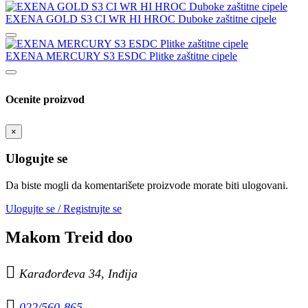
EXENA GOLD S3 CI WR HI HROC Duboke zaštitne cipele
EXENA MERCURY S3 ESDC Plitke zaštitne cipele
Ocenite proizvod
×
Ulogujte se
Da biste mogli da komentarišete proizvode morate biti ulogovani.
Ulogujte se / Registrujte se
Makom Treid doo

Karađorđeva 34, Inđija

022/560-865