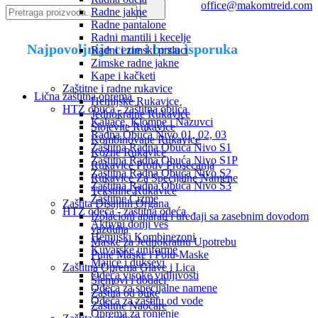
office@makomtreid.com
Radne jakne
Radne pantalone
Radni mantili i kecelje
Najpovoljnije cene i brza isporuka
Radni i zimski prsluci
Zimske radne jakne
Kape i kačketi
Zaštitne i radne rukavice
Lična zaštitna oprema
Hemijske Rukavice
HTZ obuća - zaštitna obuća
Jednokratne Rukavice
Kaljače, Klompe i Nazuvci
Slojevite Rukavice
Radna Obuća Nivo 01, 02, 03
Kombinovane Rukavice
Zaštitna Radna Obuća Nivo S1
Kožne Rukavice
Zaštitna Radna Obuća Nivo S1P
Rukavice Protiv Prosecanja
Zaštitna Radna Obuća Nivo S2
Rukavice Za Specijalne Namene
Zaštitna Radna Obuća Nivo S3
Tekstilne Rukavice
Zaštitne Čizme
Zaštita Disajnih Organa
HTZ odeća - zaštitna odeća
Izolacioni aparati i uređaji sa zasebnim dovodom
Aktivni donji veš
vazduha
Hemijski Kombinezoni
Maske za Jednokratnu Upotrebu
Kuvarske uniforme
Pune Maske i Polu-Maske
Majice i duksevi
Zaštitna Oprema Glave i Lica
Odeća visoke vidljivosti
Šlemovi i dodaci
Odeća za specijalne namene
Zaštita od buke
Odeća za zaštitu od vode
Zaštitne Naočare
Oprema za ronjenje