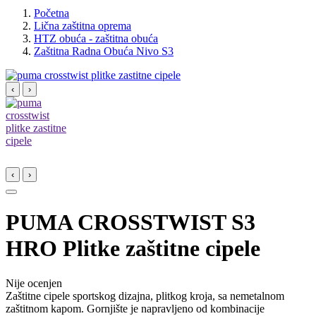
Početna
Lična zaštitna oprema
HTZ obuća - zaštitna obuća
Zaštitna Radna Obuća Nivo S3
‹
›
‹
›
PUMA CROSSTWIST S3
HRO Plitke zaštitne cipele
Nije ocenjen
Zaštitne cipele sportskog dizajna, plitkog kroja, sa nemetalnom
zaštitnom kapom. Gornjište je napravljeno od kombinacije