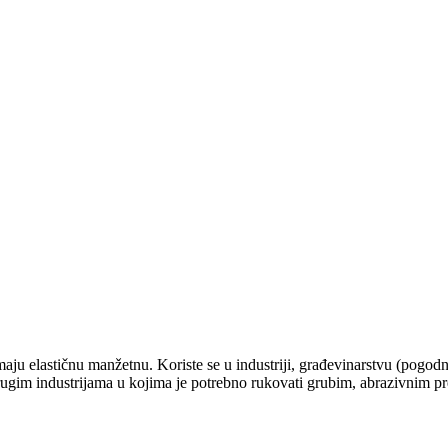
maju elastičnu manžetnu. Koriste se u industriji, građevinarstvu (pogodn
m drugim industrijama u kojima je potrebno rukovati grubim, abrazivnim p