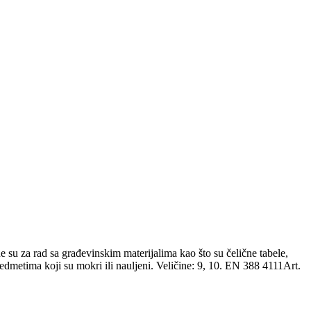
e su za rad sa građevinskim materijalima kao što su čelične tabele,
redmetima koji su mokri ili nauljeni. Veličine: 9, 10. EN 388 4111Art.