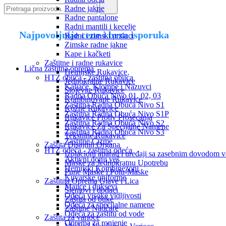
Radne jakne
Radne pantalone
Radni mantili i kecelje
Najpovoljnije cene i brza isporuka
Radni i zimski prsluci
Zimske radne jakne
Kape i kačketi
Zaštitne i radne rukavice
Lična zaštitna oprema
Hemijske Rukavice
HTZ obuća - zaštitna obuća
Jednokratne Rukavice
Kaljače, Klompe i Nazuvci
Slojevite Rukavice
Radna Obuća Nivo 01, 02, 03
Kombinovane Rukavice
Zaštitna Radna Obuća Nivo S1
Kožne Rukavice
Zaštitna Radna Obuća Nivo S1P
Rukavice Protiv Prosecanja
Zaštitna Radna Obuća Nivo S2
Rukavice Za Specijalne Namene
Zaštitna Radna Obuća Nivo S3
Tekstilne Rukavice
Zaštitne Čizme
Zaštita Disajnih Organa
HTZ odeća - zaštitna odeća
Izolacioni aparati i uređaji sa zasebnim dovodom 
Aktivni donji veš
Maske za Jednokratnu Upotrebu
Hemijski Kombinezoni
Pune Maske i Polu-Maske
Kuvarske uniforme
Zaštitna Oprema Glave i Lica
Majice i duksevi
Šlemovi i dodaci
Odeća visoke vidljivosti
Zaštita od buke
Odeća za specijalne namene
Zaštitne Naočare
Odeća za zaštitu od vode
Zaštita za varioce
Oprema za ronjenje