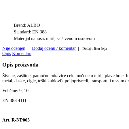
Brend:
ALBO
Standard:
EN 388
Materijal nanosa:
nitril, sa šivenom osnovom
Nije ocenjen
|
Dodaj ocenu / komentar
|
Dodaj u listu želja
Opis
Komentari
Opis proizvoda
Šivene, zaštitne, pamučne rukavice cele močene u nitril, plave boje. I
metal, daske, cigle, teški kablovi), poljoprivredi, transportu i u svi
Veličine: 9, 10.
EN 388 4111
Art. R-NP003