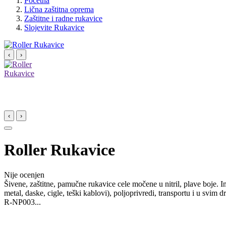
Početna
Lična zaštitna oprema
Zaštitne i radne rukavice
Slojevite Rukavice
‹
›
‹
›
Roller Rukavice
Nije ocenjen
Šivene, zaštitne, pamučne rukavice cele močene u nitril, plave boje. I
metal, daske, cigle, teški kablovi), poljoprivredi, transportu i u svi
R-NP003...