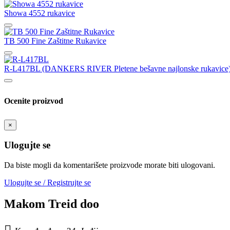
Showa 4552 rukavice
TB 500 Fine Zaštitne Rukavice
R-L417BL (DANKERS RIVER Pletene bešavne najlonske rukavice
Ocenite proizvod
×
Ulogujte se
Da biste mogli da komentarišete proizvode morate biti ulogovani.
Ulogujte se / Registrujte se
Makom Treid doo
