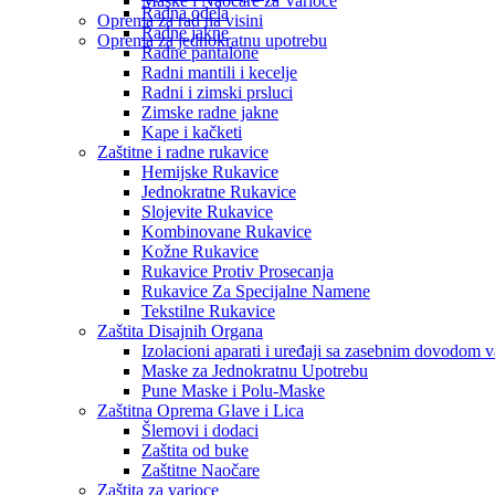
Maske i Naočare za Varioce
Radna odela
Oprema za rad na visini
Radne jakne
Oprema za jednokratnu upotrebu
Radne pantalone
Radni mantili i kecelje
Radni i zimski prsluci
Zimske radne jakne
Kape i kačketi
Zaštitne i radne rukavice
Hemijske Rukavice
Jednokratne Rukavice
Slojevite Rukavice
Kombinovane Rukavice
Kožne Rukavice
Rukavice Protiv Prosecanja
Rukavice Za Specijalne Namene
Tekstilne Rukavice
Zaštita Disajnih Organa
Izolacioni aparati i uređaji sa zasebnim dovodom 
Maske za Jednokratnu Upotrebu
Pune Maske i Polu-Maske
Zaštitna Oprema Glave i Lica
Šlemovi i dodaci
Zaštita od buke
Zaštitne Naočare
Zaštita za varioce