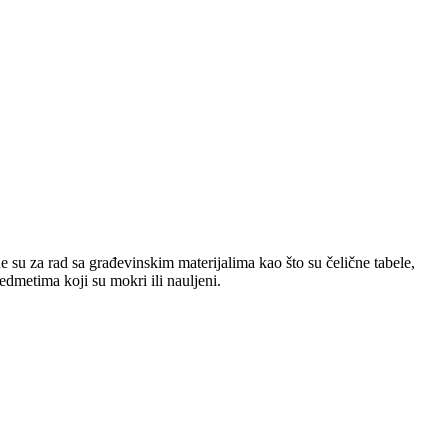
e su za rad sa građevinskim materijalima kao što su čelične tabele,
redmetima koji su mokri ili nauljeni.