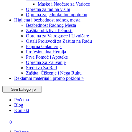
Maske i Naočare za Varioce
Oprema za rad na visini
Oprema za jednokratnu upotrebu
Higijena i bezbednost radnog mesta
Bezbednost Radnog Mesta
Zaštita od Izliva Tečnosti
Oprema za Vatrogasce i Livničare
Ostali Proizvodi za Zaštitu na Radu
Papirna Galanterija
Profesionalna Hemija
Prva Pomoć i Apoteke
Oprema Za Zalivanje
Sredstva Za Rad
Zaštita, Čišćenje i Nega Ruku
Reklamni materijal i promo pokloni >
Sve kategorije
Početna
Blog
Kontakt
0