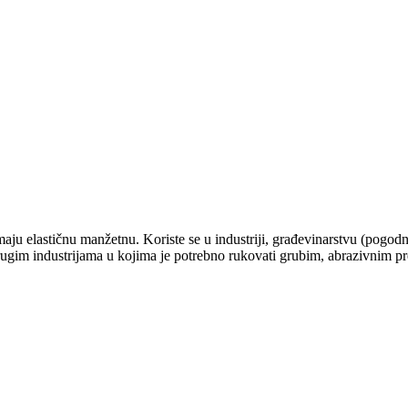
maju elastičnu manžetnu. Koriste se u industriji, građevinarstvu (pogodn
m drugim industrijama u kojima je potrebno rukovati grubim, abrazivnim p