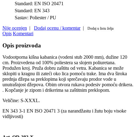
Standard:
EN ISO 20471
Standard:
EN 343
Sastav:
Poliester / PU
Nije ocenjen
|
Dodaj ocenu / komentar
|
Dodaj u listu želja
Opis
Komentari
Opis proizvoda
Vodootporna kišna kabanica (vodeni stub 2000 mm), dužine 120
cm. Proizvedena od 100% poliestera sa slojem poliuretana.
Produžen kroj. Pruža dobru zaštitu od vetra. Kabanica se može
sklopiti u kragnu ili zateći oko lica pomoću trake. Ima dva široka
prednja džepa sa preklopima koji sprečavaju prodor vode u
unutrašnjost džepova. Obim otvora rukava podesiv pomoću drikera.
. Kopčanje je zipom i drikerima sa zaštitnim preklopom.
Veličine: S-XXXL.
EN 343 3-1 EN ISO 20471 3 (za narandžastu i žutu boju visoke
vidljivosti)