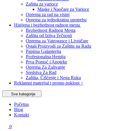
Zaštita za varioce
Maske i Naočare za Varioce
Oprema za rad na visini
Oprema za jednokratnu upotrebu
Higijena i bezbednost radnog mesta
Bezbednost Radnog Mesta
Zaštita od Izliva Tečnosti
Oprema za Vatrogasce i Livničare
Ostali Proizvodi za Zaštitu na Radu
Papirna Galanterija
Profesionalna Hemija
Prva Pomoć i Apoteke
Oprema Za Zalivanje
Sredstva Za Rad
Zaštita, Čišćenje i Nega Ruku
Reklamni materijal i promo pokloni >
Sve kategorije
Početna
Blog
Kontakt
0