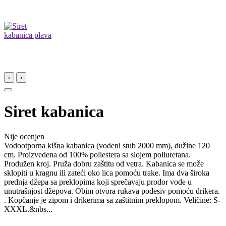
‹
›
Siret kabanica
Nije ocenjen
Vodootporna kišna kabanica (vodeni stub 2000 mm), dužine 120
cm. Proizvedena od 100% poliestera sa slojem poliuretana.
Produžen kroj. Pruža dobru zaštitu od vetra. Kabanica se može
sklopiti u kragnu ili zateći oko lica pomoću trake. Ima dva široka
prednja džepa sa preklopima koji sprečavaju prodor vode u
unutrašnjost džepova. Obim otvora rukava podesiv pomoću drikera.
. Kopčanje je zipom i drikerima sa zaštitnim preklopom. Veličine: S-
XXXL.&nbs...