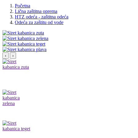
Početna
Lična zaštitna oprema
HTZ odeća - zaštitna odeća
Odeća za zaštitu od vode
‹
›