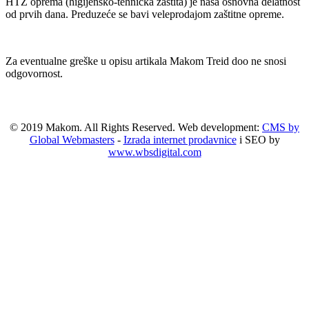
HTZ oprema (higijensko-tehnička zaštita) je naša osnovna delatnost
od prvih dana. Preduzeće se bavi veleprodajom zaštitne opreme.
Za eventualne greške u opisu artikala Makom Treid doo ne snosi
odgovornost.
© 2019 Makom. All Rights Reserved. Web development:
CMS by
Global Webmasters
-
Izrada internet prodavnice
i SEO by
www.wbsdigital.com