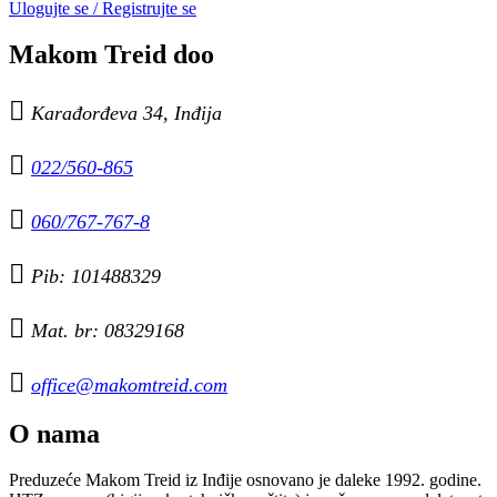
Ulogujte se / Registrujte se
Makom Treid doo

Karađorđeva 34, Inđija

022/560-865

060/767-767-8

Pib: 101488329

Mat. br: 08329168

office@makomtreid.com
O nama
Preduzeće Makom Treid iz Inđije osnovano je daleke 1992. godine.