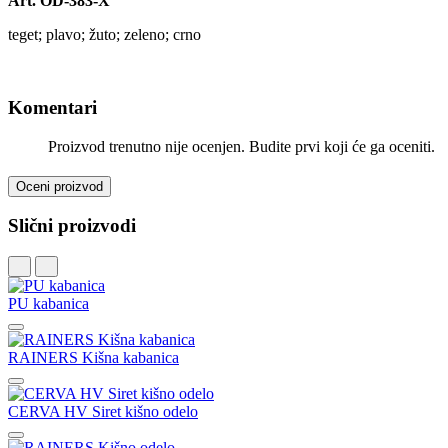
Art. OD-383-X
teget; plavo; žuto; zeleno; crno
Komentari
Proizvod trenutno nije ocenjen. Budite prvi koji će ga oceniti.
Oceni proizvod
Slični proizvodi
PU kabanica
RAINERS Kišna kabanica
CERVA HV Siret kišno odelo