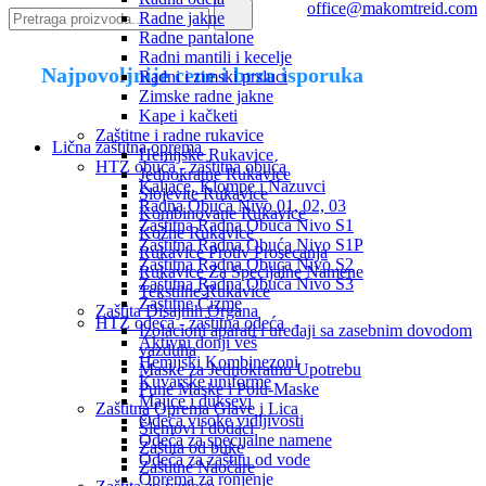
office@makomtreid.com
Radne jakne
Radne pantalone
Radni mantili i kecelje
Najpovoljnije cene i brza isporuka
Radni i zimski prsluci
Zimske radne jakne
Kape i kačketi
Zaštitne i radne rukavice
Lična zaštitna oprema
Hemijske Rukavice
HTZ obuća - zaštitna obuća
Jednokratne Rukavice
Kaljače, Klompe i Nazuvci
Slojevite Rukavice
Radna Obuća Nivo 01, 02, 03
Kombinovane Rukavice
Zaštitna Radna Obuća Nivo S1
Kožne Rukavice
Zaštitna Radna Obuća Nivo S1P
Rukavice Protiv Prosecanja
Zaštitna Radna Obuća Nivo S2
Rukavice Za Specijalne Namene
Zaštitna Radna Obuća Nivo S3
Tekstilne Rukavice
Zaštitne Čizme
Zaštita Disajnih Organa
HTZ odeća - zaštitna odeća
Izolacioni aparati i uređaji sa zasebnim dovodom
Aktivni donji veš
vazduha
Hemijski Kombinezoni
Maske za Jednokratnu Upotrebu
Kuvarske uniforme
Pune Maske i Polu-Maske
Majice i duksevi
Zaštitna Oprema Glave i Lica
Odeća visoke vidljivosti
Šlemovi i dodaci
Odeća za specijalne namene
Zaštita od buke
Odeća za zaštitu od vode
Zaštitne Naočare
Oprema za ronjenje