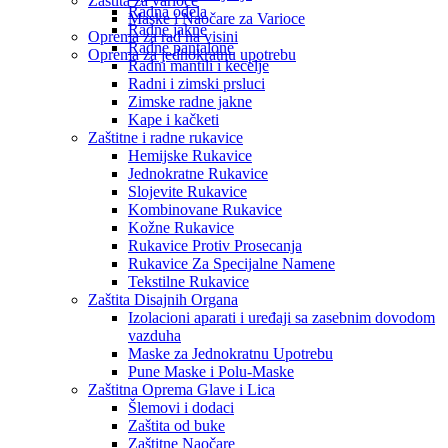
Zaštita za varioce
Radna odela
Maske i Naočare za Varioce
Radne jakne
Oprema za rad na visini
Radne pantalone
Oprema za jednokratnu upotrebu
Radni mantili i kecelje
Radni i zimski prsluci
Zimske radne jakne
Kape i kačketi
Zaštitne i radne rukavice
Hemijske Rukavice
Jednokratne Rukavice
Slojevite Rukavice
Kombinovane Rukavice
Kožne Rukavice
Rukavice Protiv Prosecanja
Rukavice Za Specijalne Namene
Tekstilne Rukavice
Zaštita Disajnih Organa
Izolacioni aparati i uređaji sa zasebnim dovodom
vazduha
Maske za Jednokratnu Upotrebu
Pune Maske i Polu-Maske
Zaštitna Oprema Glave i Lica
Šlemovi i dodaci
Zaštita od buke
Zaštitne Naočare