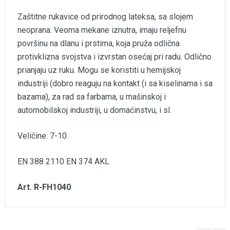
Zaštitne rukavice od prirodnog lateksa, sa slojem
neoprana. Veoma mekane iznutra, imaju reljefnu
površinu na dlanu i prstima, koja pruža odlična
protivklizna svojstva i izvrstan osećaj pri radu. Odlično
prianjaju uz ruku. Mogu se koristiti u hemijskoj
industriji (dobro reaguju na kontakt (i sa kiselinama i sa
bazama), za rad sa farbama, u mašinskoj i
automobilskoj industriji, u domaćinstvu, i sl.
Veličine: 7-10.
EN 388 2110 EN 374 AKL
Art. R-FH1040
Komentari