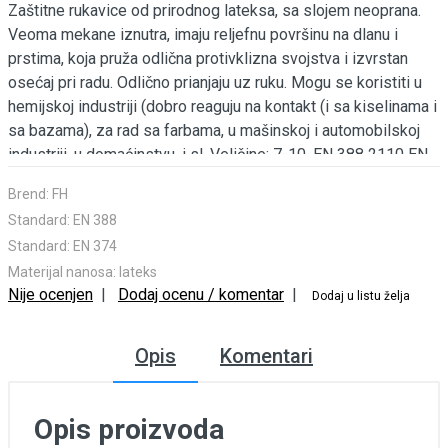
Zaštitne rukavice od prirodnog lateksa, sa slojem neoprana.
Veoma mekane iznutra, imaju reljefnu površinu na dlanu i
prstima, koja pruža odlična protivklizna svojstva i izvrstan
osećaj pri radu. Odlično prianjaju uz ruku. Mogu se koristiti u
hemijskoj industriji (dobro reaguju na kontakt (i sa kiselinama i
sa bazama), za rad sa farbama, u mašinskoj i automobilskoj
industriji, u domaćinstvu, i sl. Veličine: 7-10. EN 388 2110 EN
374 AKL Art. R-FH104...
Brend:
FH
Standard:
EN 388
Standard:
EN 374
Materijal nanosa:
lateks
Nije ocenjen
|
Dodaj ocenu / komentar
|
Dodaj u listu želja
Opis
Komentari
Opis proizvoda