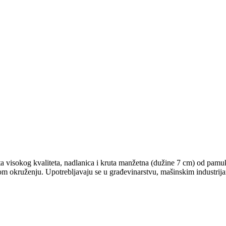
ta visokog kvaliteta, nadlanica i kruta manžetna (dužine 7 cm) od pamu
m okruženju. Upotrebljavaju se u građevinarstvu, mašinskim industrij