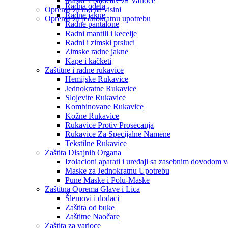
Maske i Naočare za Varioce
Radna odela
Oprema za rad na visini
Radne jakne
Oprema za jednokratnu upotrebu
Radne pantalone
Radni mantili i kecelje
Radni i zimski prsluci
Zimske radne jakne
Kape i kačketi
Zaštitne i radne rukavice
Hemijske Rukavice
Jednokratne Rukavice
Slojevite Rukavice
Kombinovane Rukavice
Kožne Rukavice
Rukavice Protiv Prosecanja
Rukavice Za Specijalne Namene
Tekstilne Rukavice
Zaštita Disajnih Organa
Izolacioni aparati i uređaji sa zasebnim dovodom 
Maske za Jednokratnu Upotrebu
Pune Maske i Polu-Maske
Zaštitna Oprema Glave i Lica
Šlemovi i dodaci
Zaštita od buke
Zaštitne Naočare
Zaštita za varioce