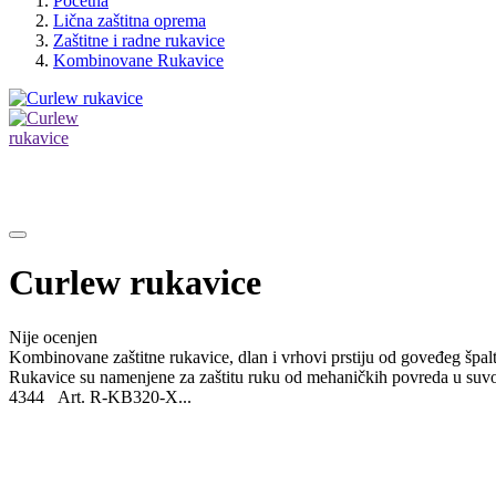
Početna
Lična zaštitna oprema
Zaštitne i radne rukavice
Kombinovane Rukavice
Curlew rukavice
Nije ocenjen
Kombinovane zaštitne rukavice, dlan i vrhovi prstiju od goveđeg špal
Rukavice su namenjene za zaštitu ruku od mehaničkih povreda u suvo
4344 Art. R-KB320-X...