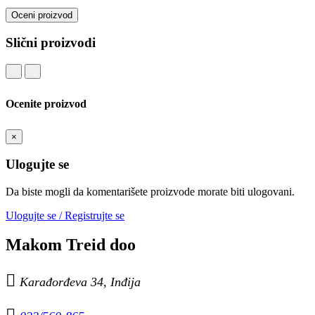
Oceni proizvod
Slični proizvodi
Ocenite proizvod
×
Ulogujte se
Da biste mogli da komentarišete proizvode morate biti ulogovani.
Ulogujte se / Registrujte se
Makom Treid doo

Karađorđeva 34, Inđija
