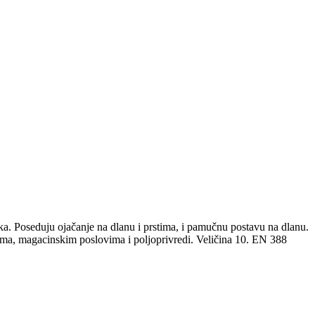
ka. Poseduju ojačanje na dlanu i prstima, i pamučnu postavu na dlanu.
ama, magacinskim poslovima i poljoprivredi. Veličina 10. EN 388