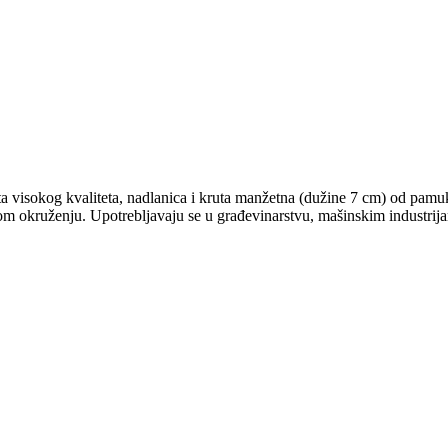
ta visokog kvaliteta, nadlanica i kruta manžetna (dužine 7 cm) od pamu
m okruženju. Upotrebljavaju se u građevinarstvu, mašinskim industrij