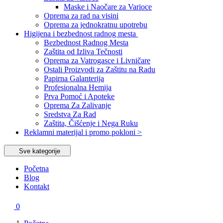
Maske i Naočare za Varioce
Oprema za rad na visini
Oprema za jednokratnu upotrebu
Higijena i bezbednost radnog mesta
Bezbednost Radnog Mesta
Zaštita od Izliva Tečnosti
Oprema za Vatrogasce i Livničare
Ostali Proizvodi za Zaštitu na Radu
Papirna Galanterija
Profesionalna Hemija
Prva Pomoć i Apoteke
Oprema Za Zalivanje
Sredstva Za Rad
Zaštita, Čišćenje i Nega Ruku
Reklamni materijal i promo pokloni >
Sve kategorije
Početna
Blog
Kontakt
0