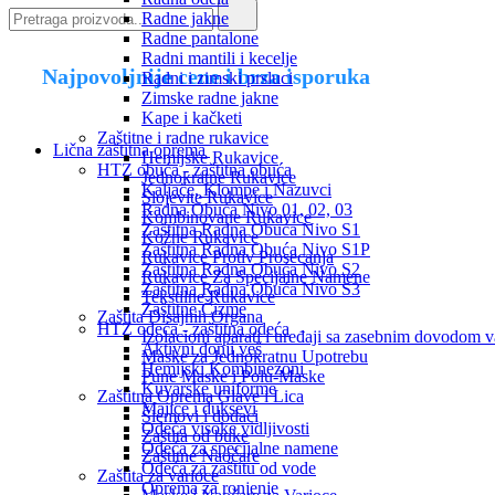
Radne jakne
Radne pantalone
Radni mantili i kecelje
Najpovoljnije cene i brza isporuka
Radni i zimski prsluci
Zimske radne jakne
Kape i kačketi
Zaštitne i radne rukavice
Lična zaštitna oprema
Hemijske Rukavice
HTZ obuća - zaštitna obuća
Jednokratne Rukavice
Kaljače, Klompe i Nazuvci
Slojevite Rukavice
Radna Obuća Nivo 01, 02, 03
Kombinovane Rukavice
Zaštitna Radna Obuća Nivo S1
Kožne Rukavice
Zaštitna Radna Obuća Nivo S1P
Rukavice Protiv Prosecanja
Zaštitna Radna Obuća Nivo S2
Rukavice Za Specijalne Namene
Zaštitna Radna Obuća Nivo S3
Tekstilne Rukavice
Zaštitne Čizme
Zaštita Disajnih Organa
HTZ odeća - zaštitna odeća
Izolacioni aparati i uređaji sa zasebnim dovodom 
Aktivni donji veš
Maske za Jednokratnu Upotrebu
Hemijski Kombinezoni
Pune Maske i Polu-Maske
Kuvarske uniforme
Zaštitna Oprema Glave i Lica
Majice i duksevi
Šlemovi i dodaci
Odeća visoke vidljivosti
Zaštita od buke
Odeća za specijalne namene
Zaštitne Naočare
Odeća za zaštitu od vode
Zaštita za varioce
Oprema za ronjenje