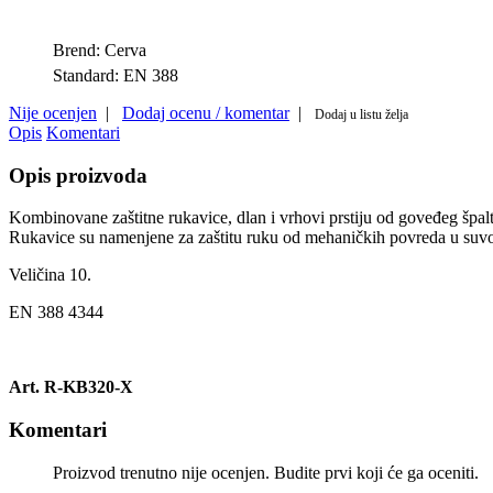
Brend:
Cerva
Standard:
EN 388
Nije ocenjen
|
Dodaj ocenu / komentar
|
Dodaj u listu želja
Opis
Komentari
Opis proizvoda
Kombinovane zaštitne rukavice, dlan i vrhovi prstiju od goveđeg špal
Rukavice su namenjene za zaštitu ruku od mehaničkih povreda u suvo
Veličina 10.
EN 388 4344
Art. R-KB320-X
Komentari
Proizvod trenutno nije ocenjen. Budite prvi koji će ga oceniti.