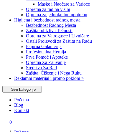
Maske i Naočare za Varioce
Oprema za rad na visini
Oprema za jednokratnu upotrebu
Higijena i bezbednost radnog mesta
Bezbednost Radnog Mesta
Zaštita od Izliva Tečnosti
Oprema za Vatrogasce i Livničare
Ostali Proizvodi za Zaštitu na Radu
Papirna Galanterija
Profesionalna Hemija
Prva Pomoć i Apoteke
Oprema Za Zalivanje
Sredstva Za Rad
Zaštita, Čišćenje i Nega Ruku
Reklamni materijal i promo pokloni >
Sve kategorije
Početna
Blog
Kontakt
0