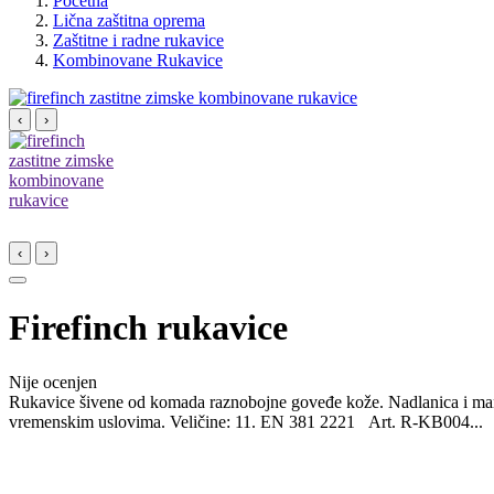
Početna
Lična zaštitna oprema
Zaštitne i radne rukavice
Kombinovane Rukavice
‹
›
‹
›
Firefinch rukavice
Nije ocenjen
Rukavice šivene od komada raznobojne goveđe kože. Nadlanica i manžet
vremenskim uslovima. Veličine: 11. EN 381 2221 Art. R-KB004...