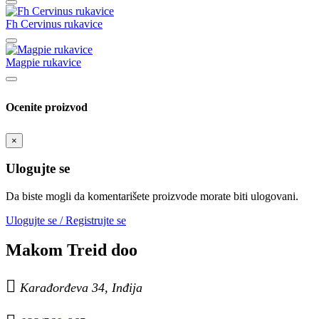
Fh Cervinus rukavice
Magpie rukavice
Ocenite proizvod
×
Ulogujte se
Da biste mogli da komentarišete proizvode morate biti ulogovani.
Ulogujte se / Registrujte se
Makom Treid doo

Karađorđeva 34, Inđija