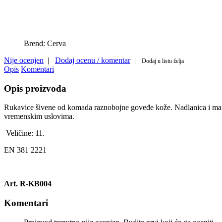
Brend:
Cerva
Nije ocenjen
|
Dodaj ocenu / komentar
|
Dodaj u listu želja
Opis
Komentari
Opis proizvoda
Rukavice šivene od komada raznobojne goveđe kože. Nadlanica i manžet
vremenskim uslovima.
Veličine: 11.
EN 381 2221
Art. R-KB004
Komentari