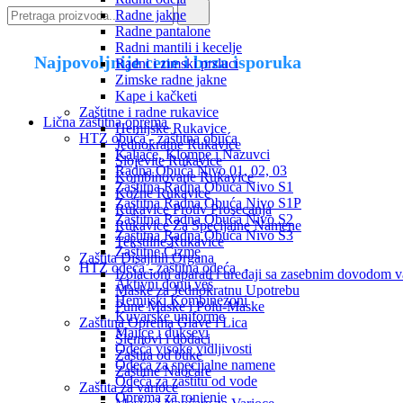
Radne jakne
Radne pantalone
Radni mantili i kecelje
Najpovoljnije cene i brza isporuka
Radni i zimski prsluci
Zimske radne jakne
Kape i kačketi
Zaštitne i radne rukavice
Lična zaštitna oprema
Hemijske Rukavice
HTZ obuća - zaštitna obuća
Jednokratne Rukavice
Kaljače, Klompe i Nazuvci
Slojevite Rukavice
Radna Obuća Nivo 01, 02, 03
Kombinovane Rukavice
Zaštitna Radna Obuća Nivo S1
Kožne Rukavice
Zaštitna Radna Obuća Nivo S1P
Rukavice Protiv Prosecanja
Zaštitna Radna Obuća Nivo S2
Rukavice Za Specijalne Namene
Zaštitna Radna Obuća Nivo S3
Tekstilne Rukavice
Zaštitne Čizme
Zaštita Disajnih Organa
HTZ odeća - zaštitna odeća
Izolacioni aparati i uređaji sa zasebnim dovodom 
Aktivni donji veš
Maske za Jednokratnu Upotrebu
Hemijski Kombinezoni
Pune Maske i Polu-Maske
Kuvarske uniforme
Zaštitna Oprema Glave i Lica
Majice i duksevi
Šlemovi i dodaci
Odeća visoke vidljivosti
Zaštita od buke
Odeća za specijalne namene
Zaštitne Naočare
Odeća za zaštitu od vode
Zaštita za varioce
Oprema za ronjenje