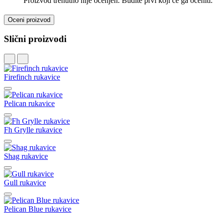
Proizvod trenutno nije ocenjen. Budite prvi koji će ga oceniti.
Oceni proizvod
Slični proizvodi
Firefinch rukavice
Pelican rukavice
Fh Grylle rukavice
Shag rukavice
Gull rukavice
Pelican Blue rukavice