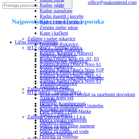
office@makomtreid.com
Radne jakne
Radne pantalone
Radni mantili i kecelje
Najpovoljnije cene i brza isporuka
Radni i zimski prsluci
Zimske radne jakne
Kape i kačketi
Zaštitne i radne rukavice
Lična zaštitna oprema
Hemijske Rukavice
HTZ obuća - zaštitna obuća
Jednokratne Rukavice
Kaljače, Klompe i Nazuvci
Slojevite Rukavice
Radna Obuća Nivo 01, 02, 03
Kombinovane Rukavice
Zaštitna Radna Obuća Nivo S1
Kožne Rukavice
Zaštitna Radna Obuća Nivo S1P
Rukavice Protiv Prosecanja
Zaštitna Radna Obuća Nivo S2
Rukavice Za Specijalne Namene
Zaštitna Radna Obuća Nivo S3
Tekstilne Rukavice
Zaštitne Čizme
Zaštita Disajnih Organa
HTZ odeća - zaštitna odeća
Izolacioni aparati i uređaji sa zasebnim dovodom
Aktivni donji veš
vazduha
Hemijski Kombinezoni
Maske za Jednokratnu Upotrebu
Kuvarske uniforme
Pune Maske i Polu-Maske
Majice i duksevi
Zaštitna Oprema Glave i Lica
Odeća visoke vidljivosti
Šlemovi i dodaci
Odeća za specijalne namene
Zaštita od buke
Odeća za zaštitu od vode
Zaštitne Naočare
Oprema za ronjenje