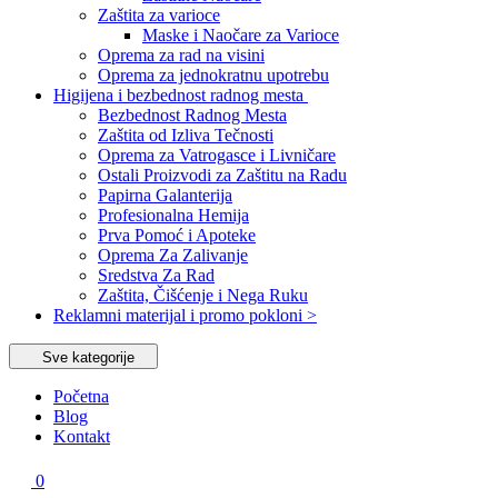
Zaštita za varioce
Maske i Naočare za Varioce
Oprema za rad na visini
Oprema za jednokratnu upotrebu
Higijena i bezbednost radnog mesta
Bezbednost Radnog Mesta
Zaštita od Izliva Tečnosti
Oprema za Vatrogasce i Livničare
Ostali Proizvodi za Zaštitu na Radu
Papirna Galanterija
Profesionalna Hemija
Prva Pomoć i Apoteke
Oprema Za Zalivanje
Sredstva Za Rad
Zaštita, Čišćenje i Nega Ruku
Reklamni materijal i promo pokloni >
Sve kategorije
Početna
Blog
Kontakt
0