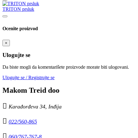
TRITON prsluk
Ocenite proizvod
×
Ulogujte se
Da biste mogli da komentarišete proizvode morate biti ulogovani.
Ulogujte se / Registrujte se
Makom Treid doo

Karađorđeva 34, Inđija

022/560-865

060/767-767-8