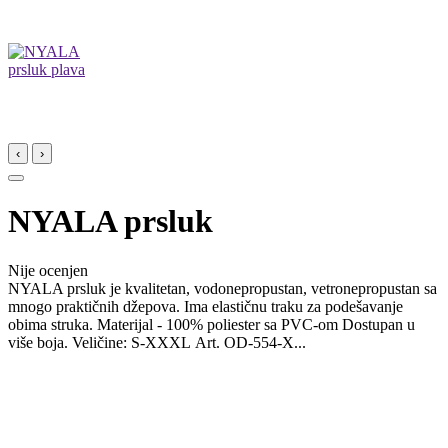
‹
›
NYALA prsluk
Nije ocenjen
NYALA prsluk je kvalitetan, vodonepropustan, vetronepropustan sa
mnogo praktičnih džepova. Ima elastičnu traku za podešavanje
obima struka. Materijal - 100% poliester sa PVC-om Dostupan u
više boja. Veličine: S-XXXL Art. OD-554-X...