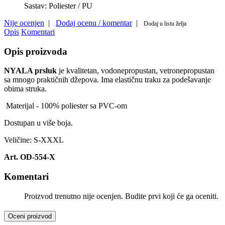
Sastav:
Poliester / PU
Nije ocenjen
|
Dodaj ocenu / komentar
|
Dodaj u listu želja
Opis
Komentari
Opis proizvoda
NYALA prsluk
je kvalitetan, vodonepropustan, vetronepropustan
sa mnogo praktičnih džepova. Ima elastičnu traku za podešavanje
obima struka.
Materijal - 100% poliester sa PVC-om
Dostupan u više boja.
Veličine: S-XXXL
Art. OD-554-X
Komentari
Proizvod trenutno nije ocenjen. Budite prvi koji će ga oceniti.
Oceni proizvod