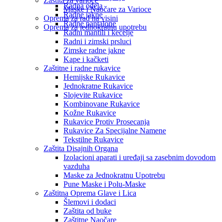
Zaštita za varioce
Radna odela
Maske i Naočare za Varioce
Radne jakne
Oprema za rad na visini
Radne pantalone
Oprema za jednokratnu upotrebu
Radni mantili i kecelje
Radni i zimski prsluci
Zimske radne jakne
Kape i kačketi
Zaštitne i radne rukavice
Hemijske Rukavice
Jednokratne Rukavice
Slojevite Rukavice
Kombinovane Rukavice
Kožne Rukavice
Rukavice Protiv Prosecanja
Rukavice Za Specijalne Namene
Tekstilne Rukavice
Zaštita Disajnih Organa
Izolacioni aparati i uređaji sa zasebnim dovodom
vazduha
Maske za Jednokratnu Upotrebu
Pune Maske i Polu-Maske
Zaštitna Oprema Glave i Lica
Šlemovi i dodaci
Zaštita od buke
Zaštitne Naočare