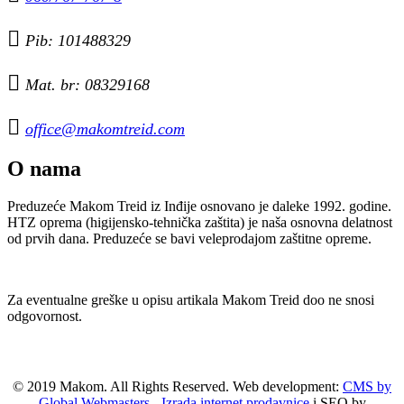

Pib: 101488329

Mat. br: 08329168

office@makomtreid.com
O nama
Preduzeće Makom Treid iz Inđije osnovano je daleke 1992. godine.
HTZ oprema (higijensko-tehnička zaštita) je naša osnovna delatnost
od prvih dana. Preduzeće se bavi veleprodajom zaštitne opreme.
Za eventualne greške u opisu artikala Makom Treid doo ne snosi
odgovornost.
© 2019 Makom. All Rights Reserved. Web development:
CMS by
Global Webmasters
-
Izrada internet prodavnice
i SEO by