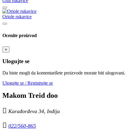
Gull rukavice
Oriole rukavice
Ocenite proizvod
×
Ulogujte se
Da biste mogli da komentarišete proizvode morate biti ulogovani.
Ulogujte se / Registrujte se
Makom Treid doo

Karađorđeva 34, Inđija

022/560-865