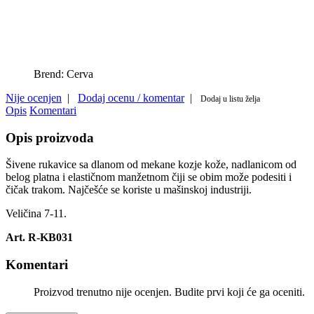
Brend:
Cerva
Nije ocenjen
|
Dodaj ocenu / komentar
|
Dodaj u listu želja
Opis
Komentari
Opis proizvoda
Šivene rukavice sa dlanom od mekane kozje kože, nadlanicom od
belog platna i elastičnom manžetnom čiji se obim može podesiti i
čičak trakom. Najčešće se koriste u mašinskoj industriji.
Veličina 7-11.
Art. R-KB031
Komentari
Proizvod trenutno nije ocenjen. Budite prvi koji će ga oceniti.