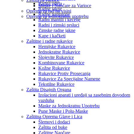
Zaštita za varioce
Radna odela
Maske i Naočare za Varioce
Radne jakne
Oprema za rad na visini
Radne pantalone
Oprema za jednokratnu upotrebu
Radni mantili i kecelje
Radni i zimski prsluci
Zimske radne jakne
Kape i kačketi
Zaštitne i radne rukavice
Hemijske Rukavice
Jednokratne Rukavice
Slojevite Rukavice
Kombinovane Rukavice
Kožne Rukavice
Rukavice Protiv Prosecanja
Rukavice Za Specijalne Namene
Tekstilne Rukavice
Zaštita Disajnih Organa
Izolacioni aparati i uređaji sa zasebnim dovodom
vazduha
Maske za Jednokratnu Upotrebu
Pune Maske i Polu-Maske
Zaštitna Oprema Glave i Lica
Šlemovi i dodaci
Zaštita od buke
Zaštitne Naočare