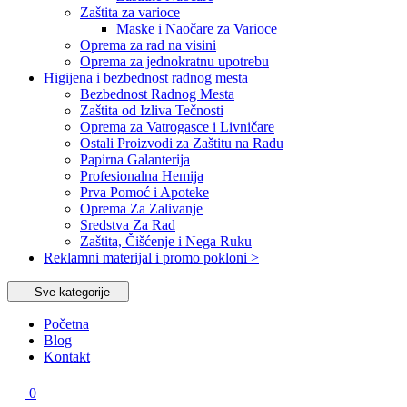
Zaštita za varioce
Maske i Naočare za Varioce
Oprema za rad na visini
Oprema za jednokratnu upotrebu
Higijena i bezbednost radnog mesta
Bezbednost Radnog Mesta
Zaštita od Izliva Tečnosti
Oprema za Vatrogasce i Livničare
Ostali Proizvodi za Zaštitu na Radu
Papirna Galanterija
Profesionalna Hemija
Prva Pomoć i Apoteke
Oprema Za Zalivanje
Sredstva Za Rad
Zaštita, Čišćenje i Nega Ruku
Reklamni materijal i promo pokloni >
Sve kategorije
Početna
Blog
Kontakt
0