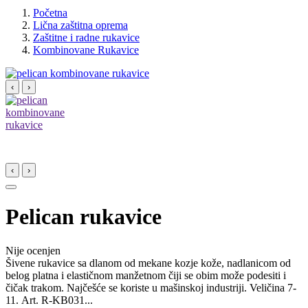
Početna
Lična zaštitna oprema
Zaštitne i radne rukavice
Kombinovane Rukavice
‹
›
‹
›
Pelican rukavice
Nije ocenjen
Šivene rukavice sa dlanom od mekane kozje kože, nadlanicom od
belog platna i elastičnom manžetnom čiji se obim može podesiti i
čičak trakom. Najčešće se koriste u mašinskoj industriji. Veličina 7-
11. Art. R-KB031...