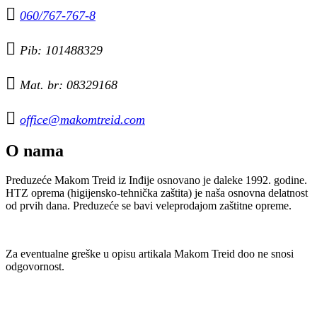

060/767-767-8

Pib: 101488329

Mat. br: 08329168

office@makomtreid.com
O nama
Preduzeće Makom Treid iz Inđije osnovano je daleke 1992. godine.
HTZ oprema (higijensko-tehnička zaštita) je naša osnovna delatnost
od prvih dana. Preduzeće se bavi veleprodajom zaštitne opreme.
Za eventualne greške u opisu artikala Makom Treid doo ne snosi
odgovornost.