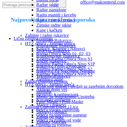
office@makomtreid.com
Radne jakne
Radne pantalone
Radni mantili i kecelje
Najpovoljnije cene i brza isporuka
Radni i zimski prsluci
Zimske radne jakne
Kape i kačketi
Zaštitne i radne rukavice
Lična zaštitna oprema
Hemijske Rukavice
HTZ obuća - zaštitna obuća
Jednokratne Rukavice
Kaljače, Klompe i Nazuvci
Slojevite Rukavice
Radna Obuća Nivo 01, 02, 03
Kombinovane Rukavice
Zaštitna Radna Obuća Nivo S1
Kožne Rukavice
Zaštitna Radna Obuća Nivo S1P
Rukavice Protiv Prosecanja
Zaštitna Radna Obuća Nivo S2
Rukavice Za Specijalne Namene
Zaštitna Radna Obuća Nivo S3
Tekstilne Rukavice
Zaštitne Čizme
Zaštita Disajnih Organa
HTZ odeća - zaštitna odeća
Izolacioni aparati i uređaji sa zasebnim dovodom
Aktivni donji veš
vazduha
Hemijski Kombinezoni
Maske za Jednokratnu Upotrebu
Kuvarske uniforme
Pune Maske i Polu-Maske
Majice i duksevi
Zaštitna Oprema Glave i Lica
Odeća visoke vidljivosti
Šlemovi i dodaci
Odeća za specijalne namene
Zaštita od buke
Odeća za zaštitu od vode
Zaštitne Naočare
Oprema za ronjenje