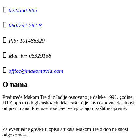

022/560-865

060/767-767-8

Pib: 101488329

Mat. br: 08329168

office@makomtreid.com
O nama
Preduzeće Makom Treid iz Inđije osnovano je daleke 1992. godine.
HTZ oprema (higijensko-tehnička zaštita) je naša osnovna delatnost
od prvih dana. Preduzeće se bavi veleprodajom zaštitne opreme.
Za eventualne greške u opisu artikala Makom Treid doo ne snosi
odgovornost.