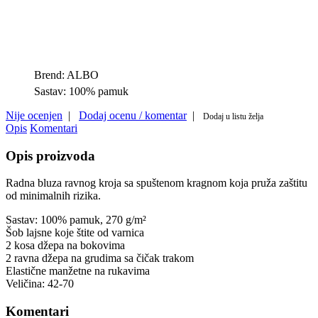
Brend:
ALBO
Sastav:
100% pamuk
Nije ocenjen
|
Dodaj ocenu / komentar
|
Dodaj u listu želja
Opis
Komentari
Opis proizvoda
Radna bluza ravnog kroja sa spuštenom kragnom koja pruža zaštitu
od minimalnih rizika.
Sastav: 100% pamuk, 270 g/m²
Šob lajsne koje štite od varnica
2 kosa džepa na bokovima
2 ravna džepa na grudima sa čičak trakom
Elastične manžetne na rukavima
Veličina: 42-70
Komentari