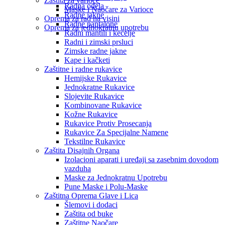
Zaštita za varioce
Radna odela
Maske i Naočare za Varioce
Radne jakne
Oprema za rad na visini
Radne pantalone
Oprema za jednokratnu upotrebu
Radni mantili i kecelje
Radni i zimski prsluci
Zimske radne jakne
Kape i kačketi
Zaštitne i radne rukavice
Hemijske Rukavice
Jednokratne Rukavice
Slojevite Rukavice
Kombinovane Rukavice
Kožne Rukavice
Rukavice Protiv Prosecanja
Rukavice Za Specijalne Namene
Tekstilne Rukavice
Zaštita Disajnih Organa
Izolacioni aparati i uređaji sa zasebnim dovodom
vazduha
Maske za Jednokratnu Upotrebu
Pune Maske i Polu-Maske
Zaštitna Oprema Glave i Lica
Šlemovi i dodaci
Zaštita od buke
Zaštitne Naočare