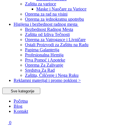
Zaštita za varioce
Maske i Naočare za Varioce
Oprema za rad na visini
Oprema za jednokratnu upotrebu
Higijena i bezbednost radnog mesta
Bezbednost Radnog Mesta
Zaštita od Izliva Tečnosti
Oprema za Vatrogasce i Livničare
Ostali Proizvodi za Zaštitu na Radu
Papirna Galanterija
Profesionalna Hemija
Prva Pomoć i Apoteke
Oprema Za Zalivanje
Sredstva Za Rad
Zaštita, Čišćenje i Nega Ruku
Reklamni materijal i promo pokloni >
Sve kategorije
Početna
Blog
Kontakt
0