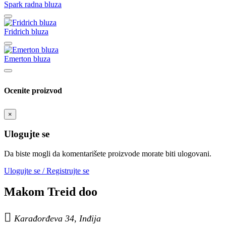
Spark radna bluza
Fridrich bluza
Emerton bluza
Ocenite proizvod
×
Ulogujte se
Da biste mogli da komentarišete proizvode morate biti ulogovani.
Ulogujte se / Registrujte se
Makom Treid doo

Karađorđeva 34, Inđija