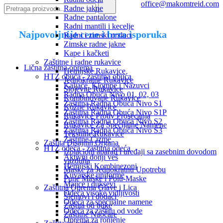
office@makomtreid.com
Radne jakne
Radne pantalone
Radni mantili i kecelje
Najpovoljnije cene i brza isporuka
Radni i zimski prsluci
Zimske radne jakne
Kape i kačketi
Zaštitne i radne rukavice
Lična zaštitna oprema
Hemijske Rukavice
HTZ obuća - zaštitna obuća
Jednokratne Rukavice
Kaljače, Klompe i Nazuvci
Slojevite Rukavice
Radna Obuća Nivo 01, 02, 03
Kombinovane Rukavice
Zaštitna Radna Obuća Nivo S1
Kožne Rukavice
Zaštitna Radna Obuća Nivo S1P
Rukavice Protiv Prosecanja
Zaštitna Radna Obuća Nivo S2
Rukavice Za Specijalne Namene
Zaštitna Radna Obuća Nivo S3
Tekstilne Rukavice
Zaštitne Čizme
Zaštita Disajnih Organa
HTZ odeća - zaštitna odeća
Izolacioni aparati i uređaji sa zasebnim dovodom
Aktivni donji veš
vazduha
Hemijski Kombinezoni
Maske za Jednokratnu Upotrebu
Kuvarske uniforme
Pune Maske i Polu-Maske
Majice i duksevi
Zaštitna Oprema Glave i Lica
Odeća visoke vidljivosti
Šlemovi i dodaci
Odeća za specijalne namene
Zaštita od buke
Odeća za zaštitu od vode
Zaštitne Naočare
Oprema za ronjenje