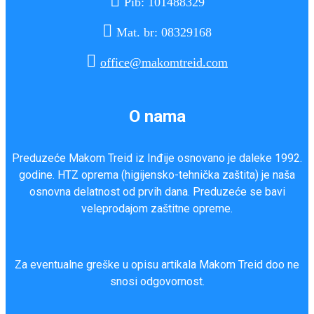

Pib: 101488329

Mat. br: 08329168

office@makomtreid.com
O nama
Preduzeće Makom Treid iz Inđije osnovano je daleke 1992.
godine. HTZ oprema (higijensko-tehnička zaštita) je naša
osnovna delatnost od prvih dana. Preduzeće se bavi
veleprodajom zaštitne opreme.
Za eventualne greške u opisu artikala Makom Treid doo ne
snosi odgovornost.