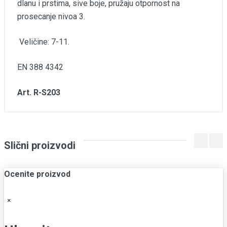
dlanu i prstima, sive boje, pružaju otpornost na
prosecanje nivoa 3.
Veličine: 7-11.
EN 388 4342
Art. R-S203
Komentari
Slični proizvodi
Proizvod trenutno nije ocenjen. Budite prvi koji će ga
oceniti.
Ocenite proizvod
×