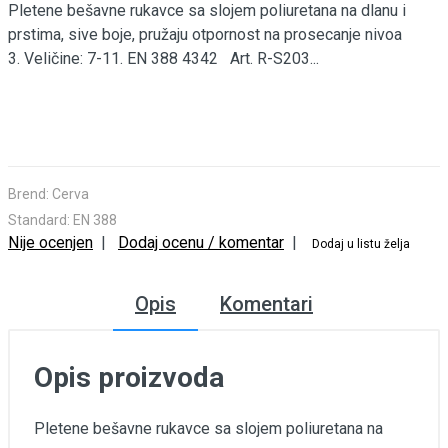
Pletene bešavne rukavce sa slojem poliuretana na dlanu i
prstima, sive boje, pružaju otpornost na prosecanje nivoa
3. Veličine: 7-11. EN 388 4342 Art. R-S203...
Brend:
Cerva
Standard:
EN 388
Nije ocenjen
|
Dodaj ocenu / komentar
|
Dodaj u listu želja
Opis
Komentari
Opis proizvoda
Pletene bešavne rukavce sa slojem poliuretana na