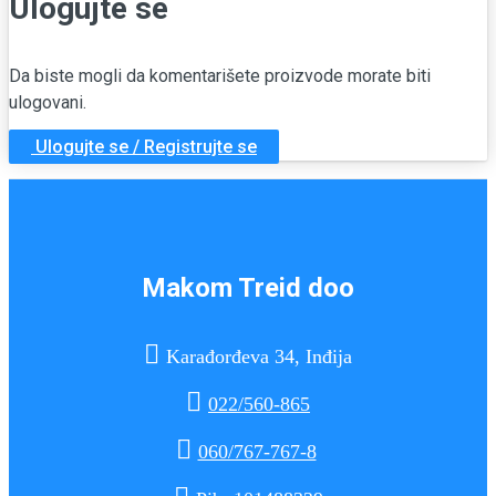
Ulogujte se
Da biste mogli da komentarišete proizvode morate biti
ulogovani.
Ulogujte se / Registrujte se
Makom Treid doo

Karađorđeva 34, Inđija

022/560-865

060/767-767-8