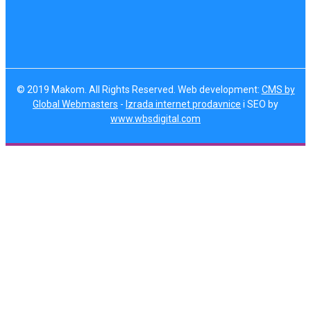
© 2019 Makom. All Rights Reserved. Web development:
CMS by
Global Webmasters
-
Izrada internet prodavnice
i SEO by
www.wbsdigital.com